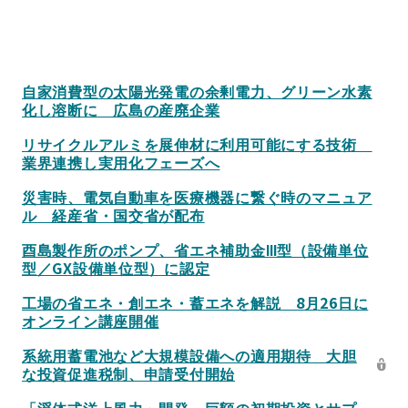
自家消費型の太陽光発電の余剰電力、グリーン水素
化し溶断に 広島の産廃企業
リサイクルアルミを展伸材に利用可能にする技術
業界連携し実用化フェーズへ
災害時、電気自動車を医療機器に繋ぐ時のマニュア
ル 経産省・国交省が配布
酉島製作所のポンプ、省エネ補助金Ⅲ型（設備単位
型／GX設備単位型）に認定
工場の省エネ・創エネ・蓄エネを解説 8月26日に
オンライン講座開催
系統用蓄電池など大規模設備への適用期待 大胆
な投資促進税制、申請受付開始
「浮体式洋上風力」開発 巨額の初期投資とサプ