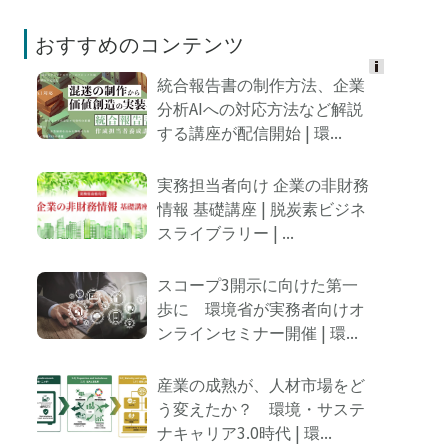
おすすめのコンテンツ
統合報告書の制作方法、企業
Ads
分析AIへの対応方法など解説
by
する講座が配信開始 | 環...
logly
実務担当者向け 企業の非財務
情報 基礎講座 | 脱炭素ビジネ
スライブラリー | ...
スコープ3開示に向けた第一
歩に 環境省が実務者向けオ
ンラインセミナー開催 | 環...
産業の成熟が、人材市場をど
う変えたか？ 環境・サステ
ナキャリア3.0時代 | 環...