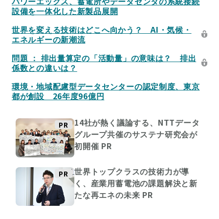
パワーエックス、蓄電所やデータセンタの系統接続
設備を一体化した新製品展開
世界を変える技術はどこへ向かう？ AI・気候・
エネルギーの新潮流
問題 ： 排出量算定の「活動量」の意味は？ 排出
係数との違いは？
環境・地域配慮型データセンターの認定制度、東京
都が創設 26年度96億円
14社が熱く議論する、NTTデータ
PR
グループ共催のサステナ研究会が
初開催
PR
世界トップクラスの技術力が導
PR
く、産業用蓄電池の課題解決と新
たな再エネの未来
PR