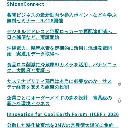
ShizenConnect
蓄電ビジネスの最新動向や参入ポイントなどを学ぶ
無料セミナー 9／18開催
デジタルアドレスと宅配ロッカーで再配達削減へ
日本郵便など、実証開始
沖縄電力、県産水素を定期的に活用し混焼発電開
始 実運用データ取得へ
食品ロス削減に冷蔵庫AIカメラを活用、パナソニッ
ク、大阪府と実証へ
サステナビリティ部門は本当に必要なのか サス
テナ経営を支える組織の役割
企業ごとにオーダーメイドの森を設計 青葉組の
新たな環境ビジネス
Innovation for Cool Earth Forum（ICEF）2026
分散した耕作放棄地を2MWの営農型太陽光に集約