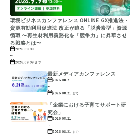
環境ビジネスカンファレンス ONLINE GX推進法・
資源有効利用促進法 改正が迫る「脱炭素型」資源
循環 〜再生材利用義務化を「競争力」に昇華させ
る戦略とは〜
2026.09.09
~
2026.09.09
まで
最新メディアカンファレンス
2026.08.21
~
2026.08.21
まで
「企業における子育てサポート研
究会」
2026.08.21
~
2026.08.21
まで