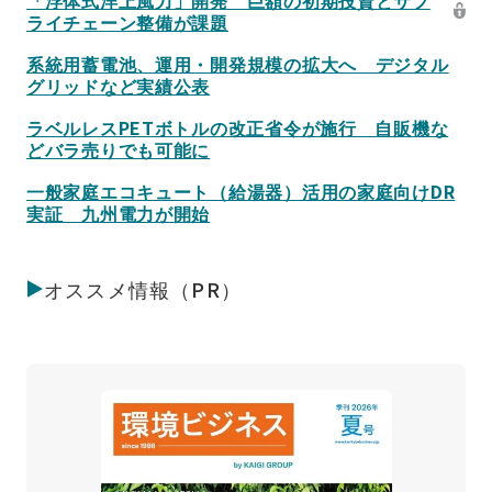
ライチェーン整備が課題
系統用蓄電池、運用・開発規模の拡大へ デジタル
グリッドなど実績公表
ラベルレスPETボトルの改正省令が施行 自販機な
どバラ売りでも可能に
一般家庭エコキュート（給湯器）活用の家庭向けDR
実証 九州電力が開始
オススメ情報（PR）