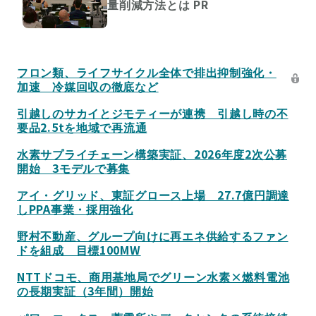
量削減方法とは
PR
フロン類、ライフサイクル全体で排出抑制強化・
加速 冷媒回収の徹底など
引越しのサカイとジモティーが連携 引越し時の不
要品2.5tを地域で再流通
水素サプライチェーン構築実証、2026年度2次公募
開始 3モデルで募集
アイ・グリッド、東証グロース上場 27.7億円調達
しPPA事業・採用強化
野村不動産、グループ向けに再エネ供給するファン
ドを組成 目標100MW
NTTドコモ、商用基地局でグリーン水素×燃料電池
の長期実証（3年間）開始