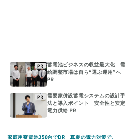
蓄電池ビジネスの収益最大化 需
PR
給調整市場は自ら“選ぶ運用”へ
PR
需要家併設蓄電システムの設計手
PR
法と導入ポイント 安全性と安定
電力供給
PR
家庭用蓄電池250台でDR 真夏の電力対策で、