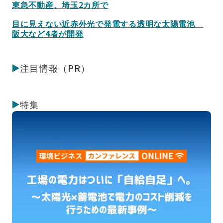
東急不動産、埼玉2カ所で
目に見えない近赤外光で発電する透明な太陽電池
阪大など4者が開発
注目情報（PR）
特集