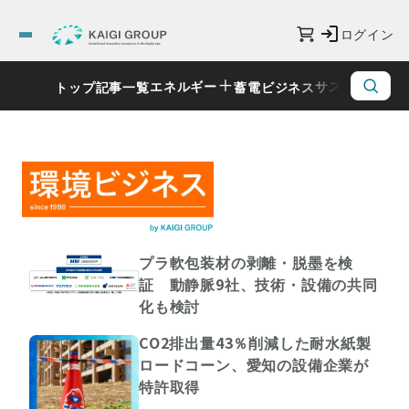
ログイン
エネルギー
サステナビリ
トップ
記事一覧
蓄電ビジネス
プラ軟包装材の剥離・脱墨を検
証 動静脈9社、技術・設備の共同
化も検討
CO2排出量43％削減した耐水紙製
ロードコーン、愛知の設備企業が
特許取得