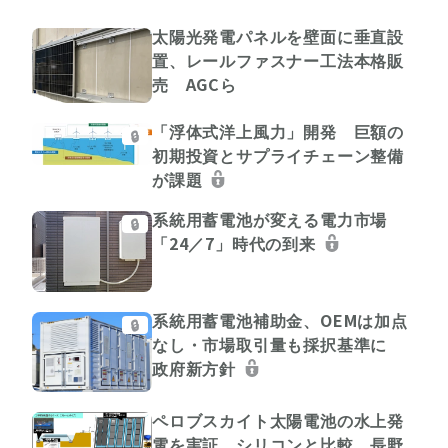
太陽光発電パネルを壁面に垂直設
置、レールファスナー工法本格販
売 AGCら
「浮体式洋上風力」開発 巨額の
🔒
初期投資とサプライチェーン整備
が課題
系統用蓄電池が変える電力市場
🔒
「24／7」時代の到来
系統用蓄電池補助金、OEMは加点
🔒
なし・市場取引量も採択基準に
政府新方針
ペロブスカイト太陽電池の水上発
電を実証 シリコンと比較、長野