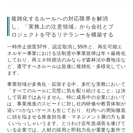
複雑化するルールへの対応限界を解消
し、「実務上の注意領域」から会社とプ
ロジェクトを守るリテラシーを構築する
一時停止措置57件、認定取消し55件と、再生可能エ
ネルギー事業における法制度や事業規律は年々厳格化
しており、再エネ特措法のみならず森林法や農地法な
ど、遵守すべきルールは急速に複雑化・多様化してい
ます。
事業領域が多角化・拡張する中、多忙な実務において
「すべてのルールに完璧に気を配り続けること」は決
して容易ではありません。特に成長中の企業において
は、事業推進のスピードに対し社内研修や教育体制が
追いつかないケースも生じており、社内への周知徹底
に頭を悩ませる推進担当者・マネジメント層の方も多
くいらっしゃいうます。とりわけ近年急成長を遂げて
いる企業では、人材の採用と即戦力化が重要な案件で