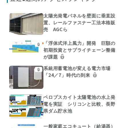
太陽光発電パネルを壁面に垂直設
置、レールファスナー工法本格販
売 AGCら
「浮体式洋上風力」開発 巨額の
🔒
初期投資とサプライチェーン整備
が課題
系統用蓄電池が変える電力市場
🔒
「24／7」時代の到来
ペロブスカイト太陽電池の水上発
電を実証 シリコンと比較、長野
県ダム貯水池
一般家庭エコキュート（給湯器）