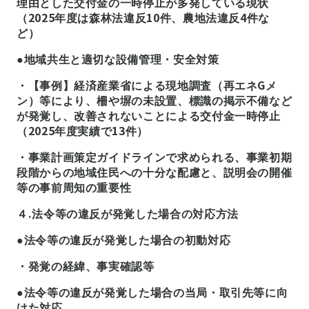
理由とした交付金の一時停止が多発している現状
（2025年度は森林法違反10件、農地法違反4件な
ど）
●地域共生と適切な設備管理・安全対策
・【事例】経済産業省による現地調査（再エネGメ
ン）等により、柵や塀の未設置、標識の掲示不備など
が発覚し、改善されないことによる交付金一時停止
（2025年度実績で13件）
・事業計画策定ガイドラインで求められる、事業初期
段階からの地域住民への十分な配慮と、説明会の開催
等の事前周知の重要性
４.法令等の違反が発覚した場合の対応方法
●法令等の違反が発覚した場合の初動対応
・発覚の経緯、事実確認等
●法令等の違反が発覚した場合の当局・取引先等に向
けた対応