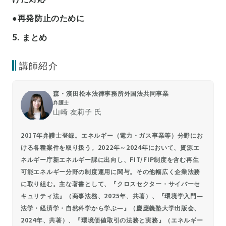
●再発防止のために
5. まとめ
講師紹介
森⁠・濱田松本法律事務所外国法共同事業
弁護士
山崎 友莉子 氏
2017年弁護士登録。エネルギー（電力・ガス事業等）分野にお
ける各種案件を取り扱う。2022年～2024年において、資源エ
ネルギー庁新エネルギー課に出向し、FIT/FIP制度を含む再生
可能エネルギー分野の制度運用に関与。その他幅広く企業法務
に取り組む。主な著書として、『クロスセクター・サイバーセ
キュリティ法』（商事法務、2025年、共著）、『環境学入門―
法学・経済学・自然科学から学ぶ―』（慶應義塾大学出版会、
2024年、共著）、『環境価値取引の法務と実務』（エネルギー