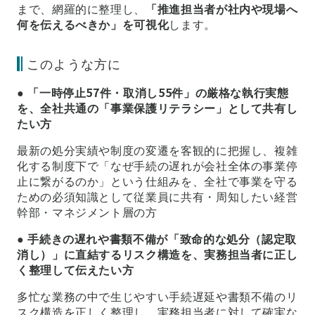
まで、網羅的に整理し、
「推進担当者が社内や現場へ
何を伝えるべきか」を可視化
します。
このような方に
●
「一時停止57件・取消し55件」の厳格な執行実態
を、全社共通の「事業保護リテラシー」として共有し
たい方
最新の処分実績や制度の変遷を客観的に把握し、複雑
化する制度下で「なぜ手続の遅れが会社全体の事業停
止に繋がるのか」という仕組みを、全社で事業を守る
ための必須知識として従業員に共有・周知したい経営
幹部・マネジメント層の方
●
手続きの遅れや書類不備が「致命的な処分（認定取
消し）」に直結するリスク構造を、実務担当者に正し
く整理して伝えたい方
多忙な業務の中で生じやすい手続遅延や書類不備のリ
スク構造を正しく整理し、実務担当者に対して確実な