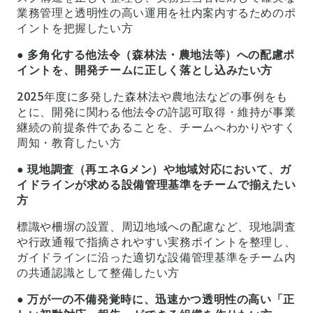
業務管理と透明性の高い運用を社内案内するためのポ
イントを把握したい方
●
多角化する他法令（森林法・農地法等）への配慮ポ
イントを、開発チームに正しく落とし込みたい方
2025年度に多発した森林法や農地法などの事例をも
とに、開発に関わる他法令の許認可取得・維持が事業
継続の前提条件であることを、チームへわかりやすく
周知・教育したい方
●
現地調査（再エネGメン）や地域対応において、ガ
イドラインが求める設備管理基準をチームで揃えたい
方
標識や柵塀の設置、周辺地域への配慮など、現地調査
や行政通報で指摘されやすい実務ポイントを整理し、
ガイドラインに沿った適切な設備管理基準をチーム内
の共通認識として整備したい方
●
万が一の不備発覚時に、迅速かつ透明性の高い「正