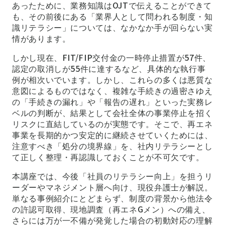
あったために、業務知識はOJTで伝えることができて
も、その前後にある「業界人として問われる制度・知
識リテラシー」については、なかなか手が回らない実
情があります。
しかし現在、FIT/FIP交付金の一時停止措置が57件、
認定の取消しが55件に達するなど、具体的な執行事
例が相次いでいます。しかし、これらの多くは悪質な
意図によるものではなく、複雑な手続きの過密さゆえ
の「手続きの漏れ」や「報告の遅れ」といった実務レ
ベルの判断が、結果として会社全体の事業停止を招く
リスクに直結しているのが実態です。そこで、再エネ
事業を長期的かつ安定的に継続させていくためには、
注意すべき「処分の境界線」を、社内リテラシーとし
て正しく整理・再認識しておくことが不可欠です。
本講座では、今後「社員のリテラシー向上」を担うリ
ーダーやマネジメント層へ向け、現役弁護士が解説。
単なる事例紹介にとどまらず、制度の背景から他法令
の許認可取得、現地調査（再エネGメン）への備え、
さらには万が一不備が発覚した場合の初動対応の理解