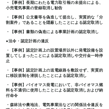
・【事例】長期にわたる電力取引報の未提出による、
小売電気事業の登録取消し勧告
・【事例】公文書等を偽造して提出し、実質的な「分
割案件」であることを隠蔽したことによる認定取消し
・【事例】書類の偽造による事業計画の認定取消し
●法令・認定計画の違反
・【事例】認定計画上の設置場所以外に発電設備を設
置してしまったことによる認定取消しや交付金一時停
止
・【事例】認定計画上の送電線路を敷設せず、実質的
に移設規制を潜脱したことによる認定取消し
・【事例】バイオマス発電において、非バイオマス燃
料を不適切に使用したことによる認定取消しおよび納
付命令
・森林法や農地法、電気事業法などの関係法令違反を