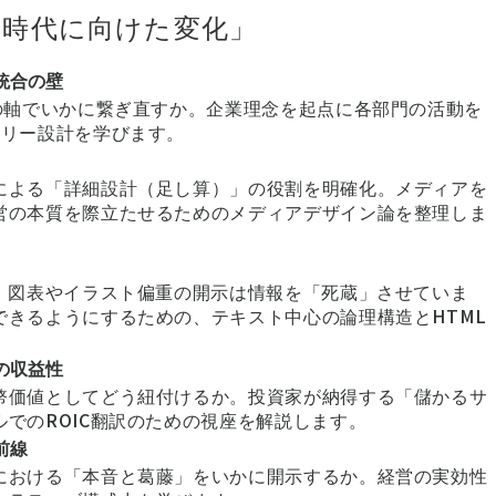
I時代に向けた変化」
統合の壁
の軸でいかに繋ぎ直すか。企業理念を起点に各部門の活動を
ーリー設計を学びます。
による「詳細設計（足し算）」の役割を明確化。メディアを
営の本質を際立たせるためのメディアデザイン論を整理しま
、図表やイラスト偏重の開示は情報を「死蔵」させていま
きるようにするための、テキスト中心の論理構造とHTML
の収益性
幣価値としてどう紐付けるか。投資家が納得する「儲かるサ
でのROIC翻訳のための視座を解説します。
前線
における「本音と葛藤」をいかに開示するか。経営の実効性