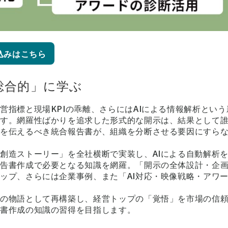
込みはこちら
総合的」に学ぶ
指標と現場KPIの乖離、さらにはAIによる情報解析という
ます。網羅性ばかりを追求した形式的な開示は、結果として
姿を伝えるべき統合報告書が、組織を分断させる要因にすら
創造ストーリー」を全社横断で実装し、AIによる自動解析
報告書作成で必要となる知識を網羅。「開示の全体設計・企
ップ、さらには企業事例、また「AI対応・映像戦略・アワ
」の物語として再構築し、経営トップの「覚悟」を市場の信
告書作成の知識の習得を目指します。