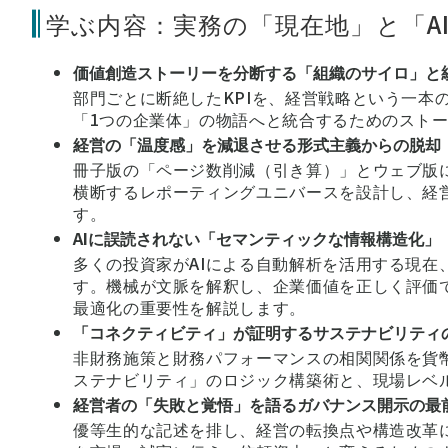
学ぶ内容：実務の「現在地」と「A
価値創造ストーリーを分断する「組織のサイロ」と
部門ごとに断絶したKPIを、経営戦略という一本
「1つの企業体」の物語へと統合するためのスト
経営の「温度感」を減退させる形式主義からの脱却
冊子版の「ページ数削減（引き算）」とウェブ版
横断するレポーティングユニバースを設計し、経
す。
AIに誤読されない「セマンティックな情報構造化」
多くの投資家がAIによる自動解析を活用する現在
す。機械が文脈を解釈し、企業価値を正しく評価で
最適化の重要性を解説します。
「コネクティビティ」が証明するサステナビリティ
非財務施策と財務パフォーマンスの相関関係を貨
ステナビリティ」のロジック構築術と、現場レベル
経営者の「失敗と覚悟」を語るガバナンス開示の最
優等生的な記述を排し、経営の転換点や構造改革