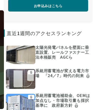
お申込みはこちら
直近1週間のアクセスランキング
太陽光発電パネルを壁面に垂
直設置、レールファスナー工
法本格販売 AGCら
系統用蓄電池が変える電力市
🔒
場 「24／7」時代の到来
系統用蓄電池補助金、OEMは
🔒
加点なし・市場取引量も採択
基準に 政府新方針