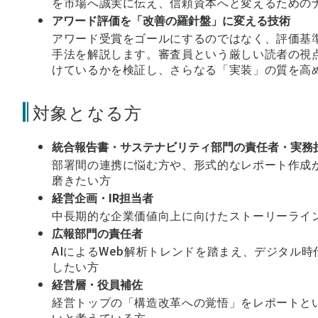
を市場へ誠実に伝え、信頼資本へと変えるための
アワード評価を「改善の羅針盤」に変える技術
アワード受賞をゴールにするのではなく、評価基
手法を解説します。審査員という厳しい読者の視
けているかを検証し、さらなる「実装」の質を高
対象となる方
統合報告書・サステナビリティ部門の責任者・実務
部署間の連携に悩む方や、形式的なレポート作成
磨きたい方
経営企画・IR担当者
中長期的な企業価値向上に向けたストーリーライン
広報部門の責任者
AIによるWeb解析トレンドを踏まえ、デジタル
したい方
経営層・役員補佐
経営トップの「構造改革への覚悟」をレポートと
いと考えている方