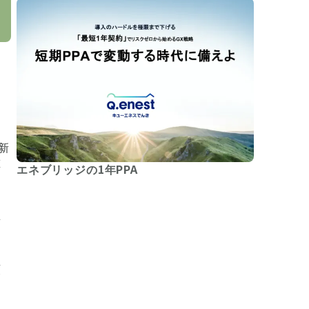
新
誰
エネブリッジの1年PPA
な
を
画
ー
頼