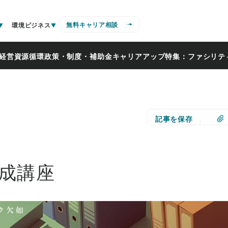
無料キャリア相談
環境ビジネス
経営
資源循環
政策・制度・補助金
キャリアアップ
特集：ファシリテ
記事を保存
成講座