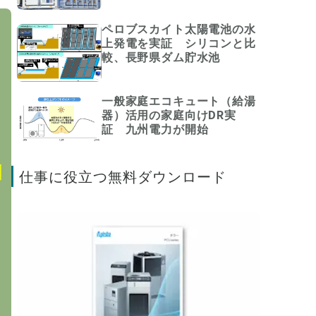
ペロブスカイト太陽電池の水
上発電を実証 シリコンと比
較、長野県ダム貯水池
一般家庭エコキュート（給湯
器）活用の家庭向けDR実
証 九州電力が開始
仕事に役立つ無料ダウンロード