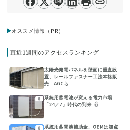
オススメ情報（PR）
直近1週間のアクセスランキング
太陽光発電パネルを壁面に垂直設
置、レールファスナー工法本格販
売 AGCら
系統用蓄電池が変える電力市場
🔒
「24／7」時代の到来
系統用蓄電池補助金、OEMは加点
🔒