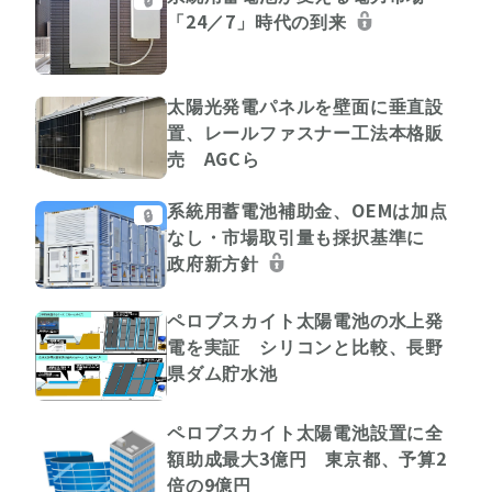
「24／7」時代の到来
太陽光発電パネルを壁面に垂直設
置、レールファスナー工法本格販
売 AGCら
系統用蓄電池補助金、OEMは加点
🔒
なし・市場取引量も採択基準に
政府新方針
ペロブスカイト太陽電池の水上発
電を実証 シリコンと比較、長野
県ダム貯水池
ペロブスカイト太陽電池設置に全
額助成最大3億円 東京都、予算2
倍の9億円