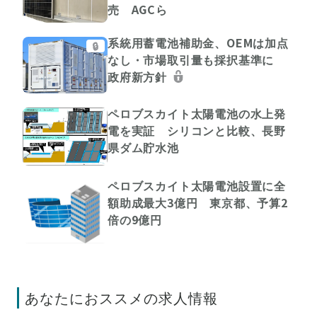
売 AGCら
系統用蓄電池補助金、OEMは加点
🔒
なし・市場取引量も採択基準に
政府新方針
ペロブスカイト太陽電池の水上発
電を実証 シリコンと比較、長野
県ダム貯水池
ペロブスカイト太陽電池設置に全
額助成最大3億円 東京都、予算2
倍の9億円
あなたにおススメの求人情報