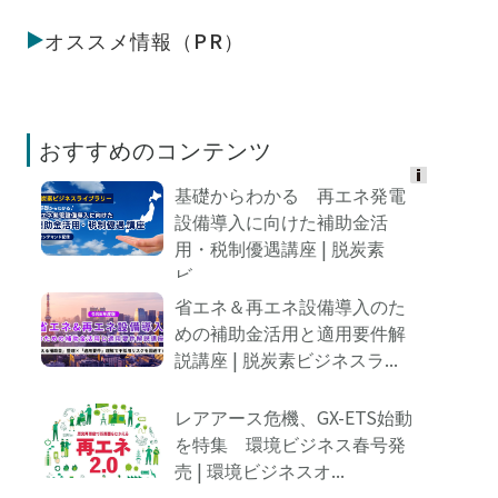
オススメ情報（PR）
おすすめのコンテンツ
基礎からわかる 再エネ発電
Ads
設備導入に向けた補助金活
by
用・税制優遇講座 | 脱炭素
logly
ビ...
省エネ＆再エネ設備導入のた
めの補助金活用と適用要件解
説講座 | 脱炭素ビジネスラ...
レアアース危機、GX-ETS始動
を特集 環境ビジネス春号発
売 | 環境ビジネスオ...