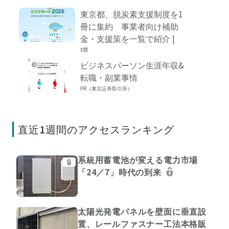
東京都、脱炭素支援制度を1
冊に集約 事業者向け補助
金・支援策を一覧で紹介 |
環...
ビジネスパーソン生涯年収&
転職・副業事情
PR（東京証券取引所）
直近1週間のアクセスランキング
系統用蓄電池が変える電力市場
🔒
「24／7」時代の到来
太陽光発電パネルを壁面に垂直設
置、レールファスナー工法本格販