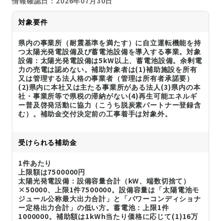
情報確認日：2026年07月30日
対象要件
県内の事業所（耐震基準を満たす）に自立運転機能を持
つ太陽光発電設備及び蓄電池設備を導入する事業。対象
設備：太陽光発電設備は5kW以上、蓄電池設備。余剰電
力の売電は認めない。補助対象者は(1)補助施設を所有
又は管理する法人格の事業者（管理は所有者承諾要）
(2)県内に本社又は主たる事業所がある法人(3)県内の本
社・事業所等で県税の滞納がない(4)再生可能エネルギ
ー普及啓発活動に協力（こうち脱炭素パートナー登録含
む）。補助金交付決定前の工事着手は対象外。
受けられる補助金
1件あたり
上限額は7500000円
太陽光発電設備：設備容量合計（kW、端数切捨て）
×50000、上限1件7500000。設備容量は「太陽電池モ
ジュール公称最大出力合計」と「パワーコンディショナ
ー定格出力合計」の低い方。蓄電池：上限1件
1000000。補助額は1kWh当たり価格に応じて(1)16万