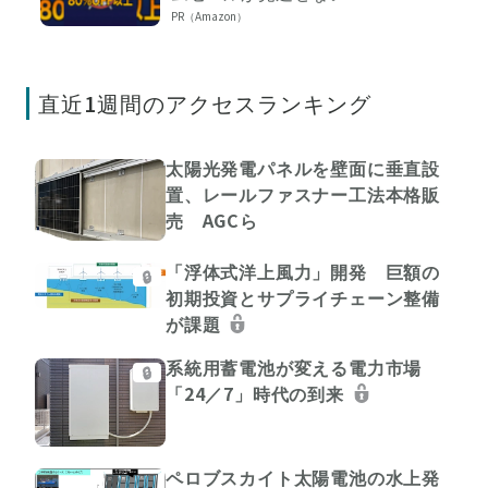
PR（Amazon）
直近1週間のアクセスランキング
太陽光発電パネルを壁面に垂直設
置、レールファスナー工法本格販
売 AGCら
「浮体式洋上風力」開発 巨額の
🔒
初期投資とサプライチェーン整備
が課題
系統用蓄電池が変える電力市場
🔒
「24／7」時代の到来
ペロブスカイト太陽電池の水上発