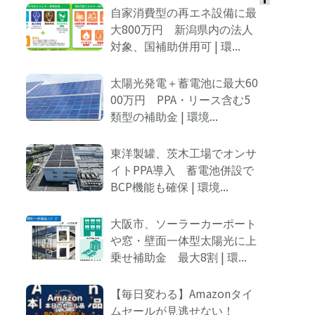
自家消費型の再エネ設備に最
Ads
大800万円 新潟県内の法人
by
対象、国補助併用可 | 環...
logly
太陽光発電＋蓄電池に最大60
00万円 PPA・リース含む5
類型の補助金 | 環境...
東洋製罐、茨木工場でオンサ
イトPPA導入 蓄電池併設で
BCP機能も確保 | 環境...
大阪市、ソーラーカーポート
や窓・壁面一体型太陽光に上
乗せ補助金 最大8割 | 環...
【毎日変わる】Amazonタイ
ムセールが見逃せない！