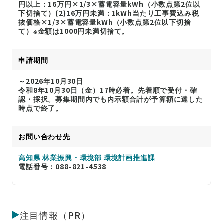
円以上：16万円×1/3×蓄電容量kWh（小数点第2位以
下切捨て）(2)16万円未満：1kWh当たり工事費込み税
抜価格×1/3×蓄電容量kWh（小数点第2位以下切捨
て）※金額は1000円未満切捨て。
申請期間
～2026年10月30日
令和8年10月30日（金）17時必着。先着順で受付・確
認・採択。募集期間内でも内示額合計が予算額に達した
時点で終了。
お問い合わせ先
高知県 林業振興・環境部 環境計画推進課
電話番号：088-821-4538
注目情報（PR）