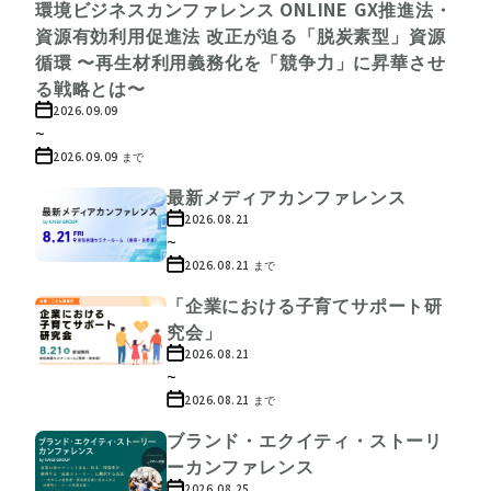
環境ビジネスカンファレンス ONLINE GX推進法・
資源有効利用促進法 改正が迫る「脱炭素型」資源
循環 〜再生材利用義務化を「競争力」に昇華させ
る戦略とは〜
2026.09.09
~
2026.09.09
まで
最新メディアカンファレンス
2026.08.21
~
2026.08.21
まで
「企業における子育てサポート研
究会」
2026.08.21
~
2026.08.21
まで
ブランド・エクイティ・ストーリ
ーカンファレンス
2026.08.25