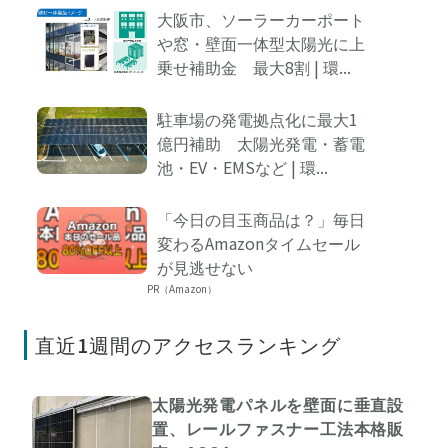
大阪市、ソーラーカーポート
や窓・壁面一体型太陽光に上
乗せ補助金 最大8割 | 環...
駐車場の発電拠点化に最大1
億円補助 太陽光発電・蓄電
池・EV・EMSなど | 環...
「今日の目玉商品は？」毎日
変わるAmazonタイムセール
が見逃せない
PR（Amazon）
直近1週間のアクセスランキング
太陽光発電パネルを壁面に垂直設
置、レールファスナー工法本格販