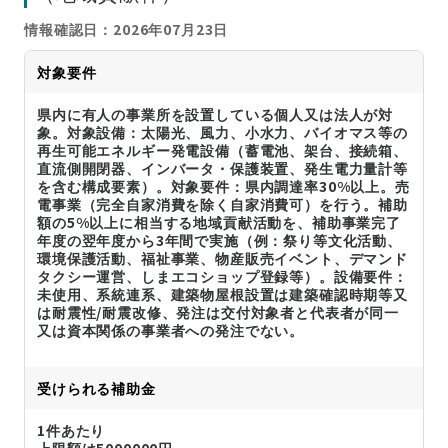
情報確認日：2026年07月23日
対象要件
県内に有人の事業所を設置している個人又は法人が対
象。対象設備：太陽光、風力、小水力、バイオマス等の
再生可能エネルギー発電設備（蓄電池、架台、接続箱、
直流側開閉器、インバータ・保護装置、発生電力量計等
を含む構成要素）。対象要件：県内調達率30%以上。売
電事業（完全自家消費を除く自家消費可）を行う。補助
額の5%以上に相当する地域貢献活動を、補助事業完了
年度の翌年度から3年間で実施（例：祭り等文化活動、
環境保護活動、福祉事業、物産販売イベント、デマンド
タクシー運営、しまエコショップ登録等）。設備要件：
未使用、系統連系、建築物屋根設置は建築確認時期等又
は耐震性/耐震改修、発注は交付対象者と代表者が同一
又は資本関係の事業者への発注でない。
受けられる補助金
1件あたり
上限額は5000000円