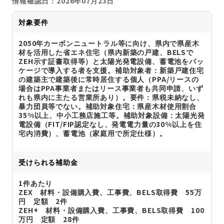
情報確認日：2026年07月23日
対象要件
2050年カーボンニュートラル等に向け、県内で県産木
材を活用した省エネ住宅（県内新築の戸建、BELSで
ZEH示す証書取得等）と太陽光発電設備、蓄電池をパッ
ケージで導入する者を支援。補助対象者：新築戸建住宅
の建築主で建築後に常時居住する個人（PPA/リースの
場合はPPA事業者またはリース事業者も共同申請、いず
れも県内に主たる営業所あり）。要件：県税未納なし、
暴力団員等でない。補助対象住宅：県産木材使用割合
35%以上、中小工務店施工等。補助対象設備：太陽光発
電設備（FIT/FIP認定なし、発電電力量の30%以上を住
宅内消費）、蓄電池（家庭用で所定仕様）。
受けられる補助金
1件あたり
ZEX 材料・設備購入費、工事費、BELS取得費 55万
円 定額 2件
ZEH+ 材料・設備購入費、工事費、BELS取得費 100
万円 定額 28件