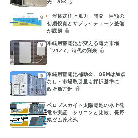
売 AGCら
「浮体式洋上風力」開発 巨額の
🔒
初期投資とサプライチェーン整備
が課題
系統用蓄電池が変える電力市場
🔒
「24／7」時代の到来
系統用蓄電池補助金、OEMは加点
🔒
なし・市場取引量も採択基準に
政府新方針
ペロブスカイト太陽電池の水上発
電を実証 シリコンと比較、長野
県ダム貯水池