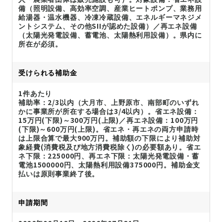
備（照明設備、高効率空調、産業ヒートポンプ、業務用
給湯器・温水機器、冷凍冷蔵設備、エネルギーマネジメ
ントシステム、その他SIIが認めた設備）／再エネ設備
（太陽光発電設備、蓄電池、太陽熱利用設備）。県内に
所在が必須。
受けられる補助金
1件あたり
補助率：2/3以内（大月市、上野原市、南部町のいずれ
かに事業所が所在する場合は3/4以内）。省エネ設備：
15万円(下限)～300万円(上限)／再エネ設備：100万円
(下限)～600万円(上限)。省エネ・再エネの両方申請時
は上限合算で最大900万円。補助額の下限により補助対
象経費(消費税及び地方消費税除く)の必要額あり。省エ
ネ下限：225000円、再エネ下限：太陽光発電設備・蓄
電池1500000円、太陽熱利用設備375000円。補助金支
払いは原則事業終了後。
申請期間