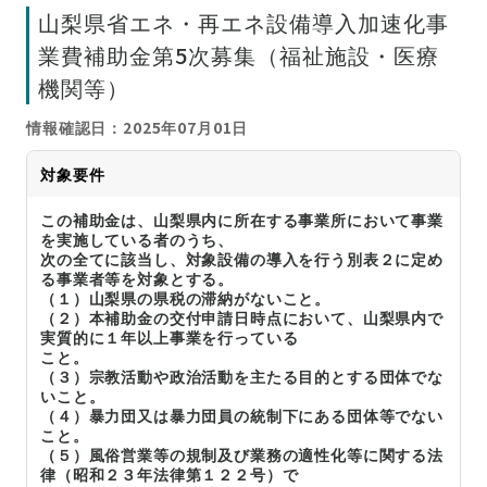
山梨県省エネ・再エネ設備導入加速化事
業費補助金第5次募集（福祉施設・医療
機関等）
情報確認日：2025年07月01日
対象要件
この補助金は、山梨県内に所在する事業所において事業
を実施している者のうち、
次の全てに該当し、対象設備の導入を行う別表２に定め
る事業者等を対象とする。
（１）山梨県の県税の滞納がないこと。
（２）本補助金の交付申請日時点において、山梨県内で
実質的に１年以上事業を行っている
こと。
（３）宗教活動や政治活動を主たる目的とする団体でな
いこと。
（４）暴力団又は暴力団員の統制下にある団体等でない
こと。
（５）風俗営業等の規制及び業務の適性化等に関する法
律（昭和２３年法律第１２２号）で