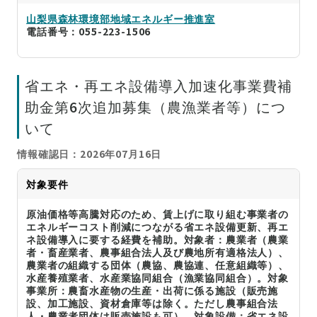
山梨県森林環境部地域エネルギー推進室
電話番号：055-223-1506
省エネ・再エネ設備導入加速化事業費補
助金第6次追加募集（農漁業者等）につ
いて
情報確認日：2026年07月16日
対象要件
原油価格等高騰対応のため、賃上げに取り組む事業者の
エネルギーコスト削減につながる省エネ設備更新、再エ
ネ設備導入に要する経費を補助。対象者：農業者（農業
者・畜産業者、農事組合法人及び農地所有適格法人）、
農業者の組織する団体（農協、農協連、任意組織等）、
水産養殖業者、水産業協同組合（漁業協同組合）。対象
事業所：農畜水産物の生産・出荷に係る施設（販売施
設、加工施設、資材倉庫等は除く。ただし農事組合法
人・農業者団体は販売施設も可）。対象設備：省エネ設