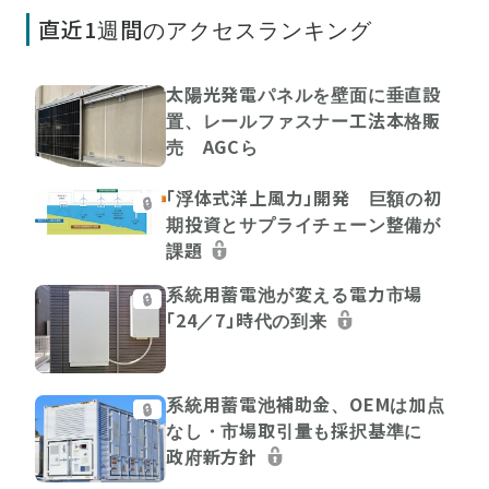
直近1週間のアクセスランキング
太陽光発電パネルを壁面に垂直設
置、レールファスナー工法本格販
売 AGCら
「浮体式洋上風力」開発 巨額の初
🔒
期投資とサプライチェーン整備が
課題
系統用蓄電池が変える電力市場
🔒
「24／7」時代の到来
系統用蓄電池補助金、OEMは加点
🔒
なし・市場取引量も採択基準に
政府新方針