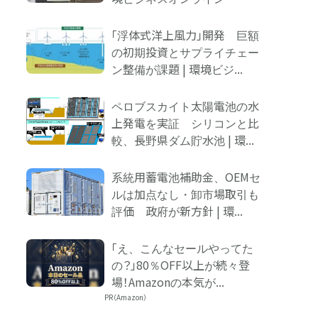
logly
「浮体式洋上風力」開発 巨額
の初期投資とサプライチェー
ン整備が課題 | 環境ビジ...
ペロブスカイト太陽電池の水
上発電を実証 シリコンと比
較、長野県ダム貯水池 | 環...
系統用蓄電池補助金、OEMセ
ルは加点なし・卸市場取引も
評価 政府が新方針 | 環...
「え、こんなセールやってた
の？」80％OFF以上が続々登
場！Amazonの本気が...
PR（Amazon）