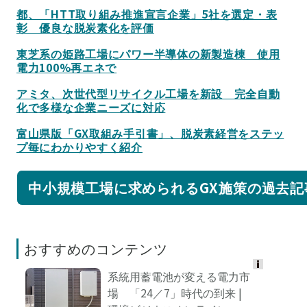
都、「HTT取り組み推進宣言企業」5社を選定・表
彰 優良な脱炭素化を評価
東芝系の姫路工場にパワー半導体の新製造棟 使用
電力100%再エネで
アミタ、次世代型リサイクル工場を新設 完全自動
化で多様な企業ニーズに対応
富山県版「GX取組み手引書」、脱炭素経営をステッ
プ毎にわかりやすく紹介
中小規模工場に求められるGX施策の過去記
おすすめのコンテンツ
系統用蓄電池が変える電力市
Ads
場 「24／7」時代の到来 |
by