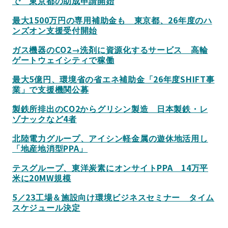
で 東京都の助成申請開始
最大1500万円の専用補助金も 東京都、26年度のハ
ンズオン支援受付開始
ガス機器のCO2→洗剤に資源化するサービス 高輪
ゲートウェイシティで稼働
最大5億円、環境省の省エネ補助金「26年度SHIFT事
業」で支援機関公募
製鉄所排出のCO2からグリシン製造 日本製鉄・レ
ゾナックなど4者
北陸電力グループ、アイシン軽金属の遊休地活用し
「地産地消型PPA」
テスグループ、東洋炭素にオンサイトPPA 14万平
米に20MW規模
5／23工場＆施設向け環境ビジネスセミナー タイム
スケジュール決定