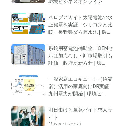
環境ビジネスオンライン
logly
ペロブスカイト太陽電池の水
上発電を実証 シリコンと比
較、長野県ダム貯水池 | 環...
系統用蓄電池補助金、OEMセ
ルは加点なし・卸市場取引も
評価 政府が新方針 | 環...
一般家庭エコキュート（給湯
器）活用の家庭向けDR実証
九州電力が開始 | 環境ビ...
明日働ける単発バイト求人サ
イト
PR（ショットワークス）