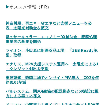
オススメ情報（PR）
神奈川県、再エネ・省エネなど支援メニューを公
表 太陽光補助金を拡充
都のサーキュラー・エコノミーDX補助金 産廃処理
事業者の募集を開始
ライオン、小田原に新医薬品工場 「ZEB Ready認
証」取得
エナリス、MRV支援システム運用へ 太陽光によるJ
－クレジット創出を支援
東洋製罐、静岡工場でオンサイトPPA導入 CO2を年
約810t削減
パルシステム、関東4生協の配送拠点など50施設に風
力による再エネ導入
メニコン、中部電力ミライズによるオフサイトPPA導