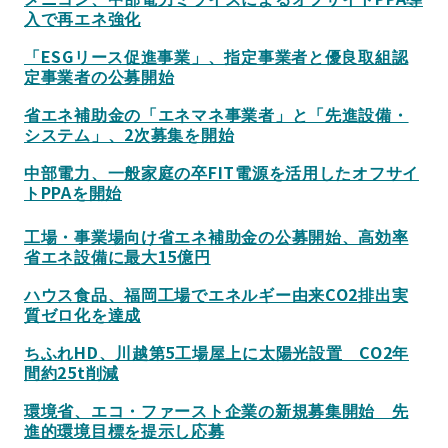
入で再エネ強化
「ESGリース促進事業」、指定事業者と優良取組認
定事業者の公募開始
省エネ補助金の「エネマネ事業者」と「先進設備・
システム」、2次募集を開始
中部電力、一般家庭の卒FIT電源を活用したオフサイ
トPPAを開始
工場・事業場向け省エネ補助金の公募開始、高効率
省エネ設備に最大15億円
ハウス食品、福岡工場でエネルギー由来CO2排出実
質ゼロ化を達成
ちふれHD、川越第5工場屋上に太陽光設置 CO2年
間約25t削減
環境省、エコ・ファースト企業の新規募集開始 先
進的環境目標を提示し応募