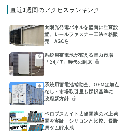
直近1週間のアクセスランキング
太陽光発電パネルを壁面に垂直設
置、レールファスナー工法本格販
売 AGCら
系統用蓄電池が変える電力市場
🔒
「24／7」時代の到来
系統用蓄電池補助金、OEMは加点
🔒
なし・市場取引量も採択基準に
政府新方針
ペロブスカイト太陽電池の水上発
電を実証 シリコンと比較、長野
県ダム貯水池