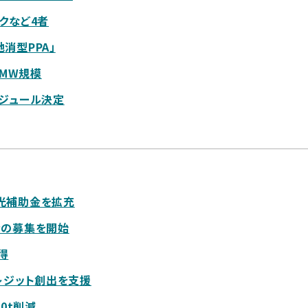
クなど4者
消型PPA」
0MW規模
ケジュール決定
光補助金を拡充
者の募集を開始
得
レジット創出を支援
0t削減