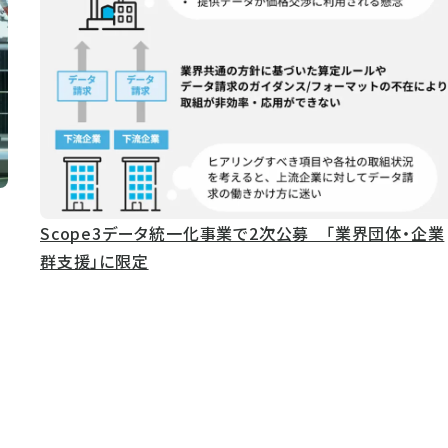
Scope3データ統一化事業で2次公募 「業界団体・企業
群支援」に限定