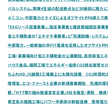
パルシステム、関東4生協の配送拠点など50施設に風力
メニコン、中部電力ミライズによるオフサイトPPA導入で
「ESGリース促進事業」、指定事業者と優良取組認定事業
省エネ補助金の「エネマネ事業者」と「先進設備・システム
中部電力、一般家庭の卒FIT電源を活用したオフサイトPP
工場・事業場向け省エネ補助金の公募開始、高効率省エネ
ハウス食品、福岡工場でエネルギー由来CO2排出実質ゼ
ちふれHD、川越第5工場屋上に太陽光設置 CO2年間約2
環境省、エコ・ファースト企業の新規募集開始 先進的環
都、「HTT取り組み推進宣言企業」5社を選定・表彰 優
東芝系の姫路工場にパワー半導体の新製造棟 使用電力1