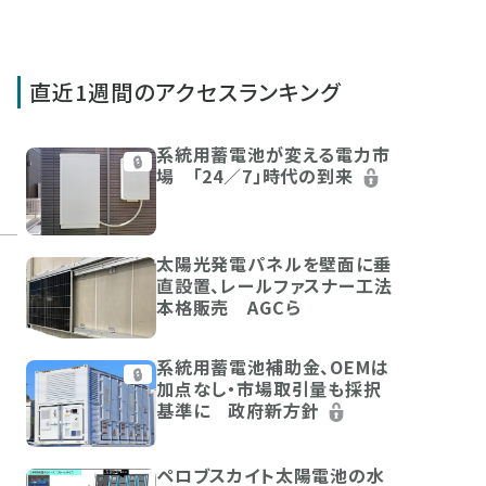
直近1週間のアクセスランキング
系統用蓄電池が変える電力市
🔒
場 「24／7」時代の到来
太陽光発電パネルを壁面に垂
直設置、レールファスナー工法
本格販売 AGCら
系統用蓄電池補助金、OEMは
🔒
加点なし・市場取引量も採択
基準に 政府新方針
ペロブスカイト太陽電池の水