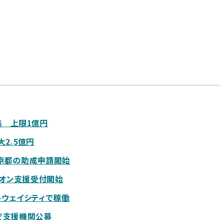
集 上限1億円
2.5億円
京都の助成申請開始
ズオン支援受付開始
トウェイシティで稼働
」で支援機関公募