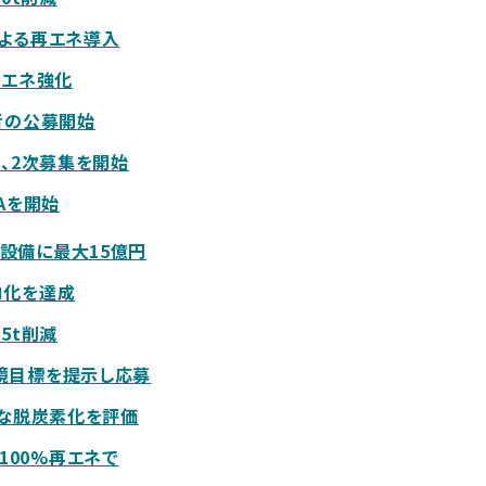
による再エネ導入
再エネ強化
者の公募開始
」、2次募集を開始
Aを開始
設備に最大15億円
ロ化を達成
5t削減
境目標を提示し応募
良な脱炭素化を評価
00%再エネで