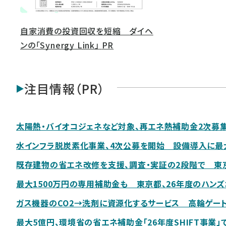
自家消費の投資回収を短縮 ダイヘ
ンの「Synergy Link」
PR
注目情報（PR）
太陽熱・バイオコジェネなど対象、再エネ熱補助金2次募
水インフラ脱炭素化事業、4次公募を開始 設備導入に最大
既存建物の省エネ改修を支援、調査・実証の2段階で 東
最大1500万円の専用補助金も 東京都、26年度のハン
ガス機器のCO2→洗剤に資源化するサービス 高輪ゲー
最大5億円、環境省の省エネ補助金「26年度SHIFT事業