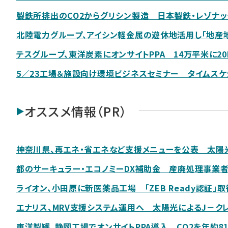
製鉄所排出のCO2からグリシン製造 日本製鉄・レゾナッ
北陸電力グループ、アイシン軽金属の遊休地活用し「地産地
テスグループ、東洋炭素にオンサイトPPA 14万平米に2
5／23工場＆施設向け環境ビジネスセミナー タイムス
オススメ情報（PR）
神奈川県、再エネ・省エネなど支援メニューを公表 太陽
都のサーキュラー・エコノミーDX補助金 産廃処理事業
ライオン、小田原に新医薬品工場 「ZEB Ready認証」取
エナリス、MRV支援システム運用へ 太陽光によるJ－ク
東洋製罐、静岡工場でオンサイトPPA導入 CO2を年約81