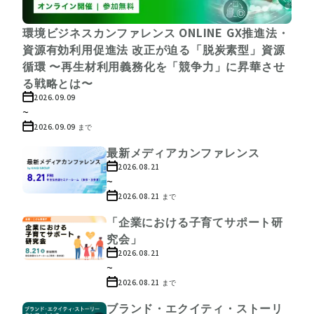
環境ビジネスカンファレンス ONLINE GX推進法・
資源有効利用促進法 改正が迫る「脱炭素型」資源
循環 〜再生材利用義務化を「競争力」に昇華させ
る戦略とは〜
2026.09.09
~
2026.09.09
まで
最新メディアカンファレンス
2026.08.21
~
2026.08.21
まで
「企業における子育てサポート研
究会」
2026.08.21
~
2026.08.21
まで
ブランド・エクイティ・ストーリ