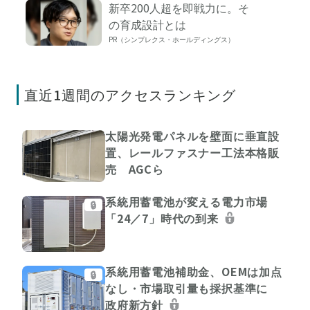
新卒200人超を即戦力に。そ
の育成設計とは
PR（シンプレクス・ホールディングス）
直近1週間のアクセスランキング
太陽光発電パネルを壁面に垂直設
置、レールファスナー工法本格販
売 AGCら
系統用蓄電池が変える電力市場
🔒
「24／7」時代の到来
系統用蓄電池補助金、OEMは加点
🔒
なし・市場取引量も採択基準に
政府新方針