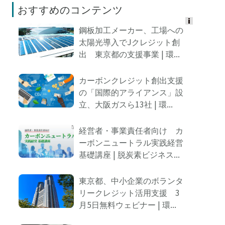
おすすめのコンテンツ
鋼板加工メーカー、工場への
Ads
太陽光導入でJクレジット創
by
出 東京都の支援事業 | 環...
logly
カーボンクレジット創出支援
の「国際的アライアンス」設
立、大阪ガスら13社 | 環...
経営者・事業責任者向け カ
ーボンニュートラル実践経営
基礎講座 | 脱炭素ビジネス...
東京都、中小企業のボランタ
リークレジット活用支援 3
月5日無料ウェビナー | 環...