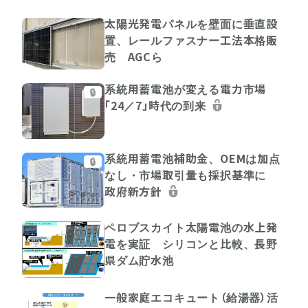
太陽光発電パネルを壁面に垂直設
置、レールファスナー工法本格販
売 AGCら
系統用蓄電池が変える電力市場
🔒
「24／7」時代の到来
系統用蓄電池補助金、OEMは加点
🔒
なし・市場取引量も採択基準に
政府新方針
ペロブスカイト太陽電池の水上発
電を実証 シリコンと比較、長野
県ダム貯水池
一般家庭エコキュート（給湯器）活