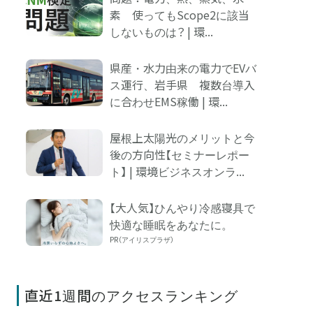
素 使ってもScope2に該当
しないものは？ | 環...
県産・水力由来の電力でEVバ
ス運行、岩手県 複数台導入
に合わせEMS稼働 | 環...
屋根上太陽光のメリットと今
後の方向性【セミナーレポー
ト】 | 環境ビジネスオンラ...
【大人気】ひんやり冷感寝具で
快適な睡眠をあなたに。
PR（アイリスプラザ）
直近1週間のアクセスランキング