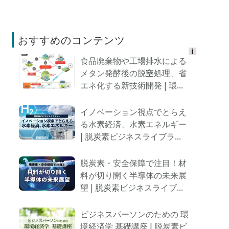
おすすめのコンテンツ
食品廃棄物や工場排水による
Ads
メタン発酵後の脱窒処理、省
by
エネ化する新技術開発 | 環...
logly
イノベーション視点でとらえ
る水素経済、水素エネルギー
| 脱炭素ビジネスライブラ...
脱炭素・安全保障で注目！材
料が切り開く半導体の未来展
望 | 脱炭素ビジネスライブ...
ビジネスパーソンのための 環
境経済学 基礎講座 | 脱炭素ビ