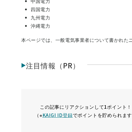
中国電力
四国電力
九州電力
沖縄電力
本ページでは、一般電気事業者について書かれた
注目情報（PR）
この記事にリアクションして1ポイント！
（※
KAIGI ID登録
でポイントを貯められま