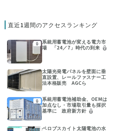
直近1週間のアクセスランキング
系統用蓄電池が変える電力市
🔒
場 「24／7」時代の到来
太陽光発電パネルを壁面に垂
直設置、レールファスナー工
法本格販売 AGCら
系統用蓄電池補助金、OEMは
🔒
加点なし・市場取引量も採択
基準に 政府新方針
ペロブスカイト太陽電池の水