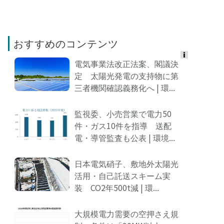
おすすめのコンテンツ
電気事業法改正法案、閣議決
Ads
定 太陽光発電の支持物に第
by
三者機関確認義務化へ | 環...
logly
監視委、小売営業で電力50
件・ガス10件を指導 送配
電・導管監査も公表 | 環境...
日本電気硝子、敷地外太陽光
活用・自己託送スキーム実
装 CO2年500t減 | 環...
大規模電力需要の空押さえ規