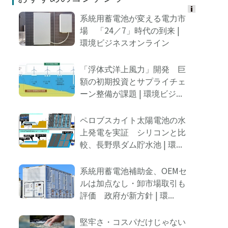
系統用蓄電池が変える電力市
Ads
場 「24／7」時代の到来 |
by
環境ビジネスオンライン
logly
「浮体式洋上風力」開発 巨
額の初期投資とサプライチェ
ーン整備が課題 | 環境ビジ...
ペロブスカイト太陽電池の水
上発電を実証 シリコンと比
較、長野県ダム貯水池 | 環...
系統用蓄電池補助金、OEMセ
ルは加点なし・卸市場取引も
評価 政府が新方針 | 環...
堅牢さ・コスパだけじゃない