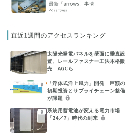
最新「arrows」事情
PR（arrows）
直近1週間のアクセスランキング
太陽光発電パネルを壁面に垂直設
置、レールファスナー工法本格販
売 AGCら
「浮体式洋上風力」開発 巨額の
🔒
初期投資とサプライチェーン整備
が課題
系統用蓄電池が変える電力市場
🔒
「24／7」時代の到来