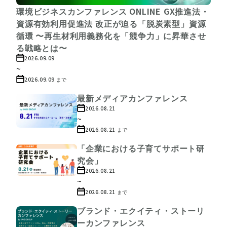
環境ビジネスカンファレンス ONLINE GX推進法・
資源有効利用促進法 改正が迫る「脱炭素型」資源
循環 〜再生材利用義務化を「競争力」に昇華させ
る戦略とは〜
2026.09.09
~
2026.09.09
まで
最新メディアカンファレンス
2026.08.21
~
2026.08.21
まで
「企業における子育てサポート研
究会」
2026.08.21
~
2026.08.21
まで
ブランド・エクイティ・ストーリ
ーカンファレンス