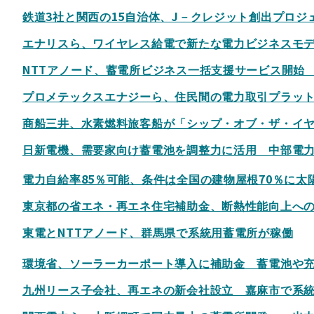
鉄道3社と関西の15自治体、J－クレジット創出プロジ
エナリスら、ワイヤレス給電で新たな電力ビジネスモデ
NTTアノード、蓄電所ビジネス一括支援サービス開始
プロメテックスエナジーら、住民間の電力取引プラッ
商船三井、水素燃料旅客船が「シップ・オブ・ザ・イヤー
日新電機、需要家向け蓄電池を調整力に活用 中部電
電力自給率85％可能、条件は全国の建物屋根70％に太
東京都の省エネ・再エネ住宅補助金、断熱性能向上へ
東電とNTTアノード、群馬県で系統用蓄電所が稼働
環境省、ソーラーカーポート導入に補助金 蓄電池や
九州リース子会社、再エネの新会社設立 嘉麻市で系