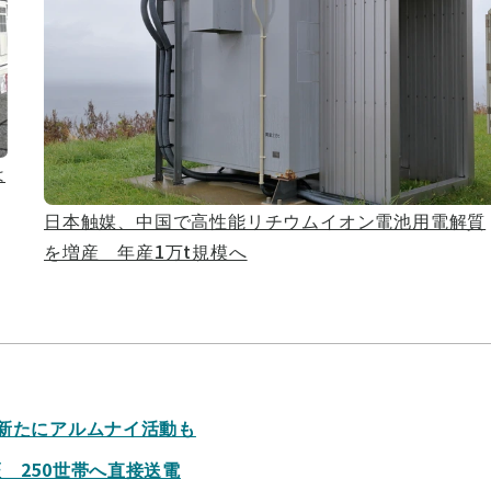
は
日本触媒、中国で高性能リチウムイオン電池用電解質
を増産 年産1万t規模へ
新たにアルムナイ活動も
 250世帯へ直接送電