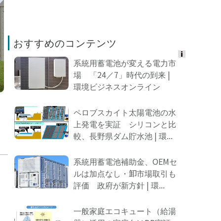
おすすめのコンテンツ
系統用蓄電池が変える電力市
Ads
場 「24／7」時代の到来 |
by
環境ビジネスオンライン
logly
ペロブスカイト太陽電池の水
上発電を実証 シリコンと比
較、長野県ダム貯水池 | 環...
系統用蓄電池補助金、OEMセ
ルは加点なし・卸市場取引も
評価 政府が新方針 | 環...
一般家庭エコキュート（給湯