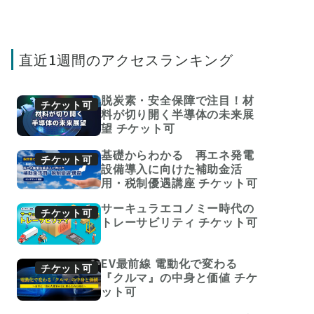
直近1週間のアクセスランキング
脱炭素・安全保障で注目！材
チケット可
料が切り開く半導体の未来展
望
チケット可
基礎からわかる 再エネ発電
チケット可
設備導入に向けた補助金活
用・税制優遇講座
チケット可
サーキュラエコノミー時代の
チケット可
トレーサビリティ
チケット可
EV最前線 電動化で変わる
チケット可
『クルマ』の中身と価値
チケ
ット可