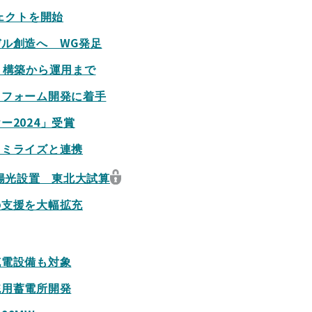
ェクトを開始
ル創造へ WG発足
 構築から運用まで
トフォーム開発に着手
2024」受賞
力ミライズと連携
陽光設置 東北大試算
の支援を大幅拡充
充電設備も対象
統用蓄電所開発