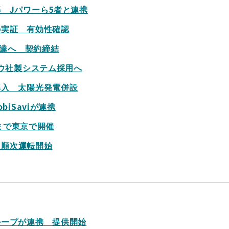
 Jパワーら5者と連携
の実証 有効性確認
調達へ 契約締結
ロウ社製システム採用へ
導入 太陽光発電併設
iSaviが連携
0まで東京で開催
ら順次運転開始
ループが連携 提供開始