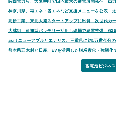
関西電力ら、大阪岬町で国内最大の蓄電所開発へ 出力
神奈川県、再エネ・省エネなど支援メニューを公表 
高砂工業、東北大発スタートアップに出資 次世代カ
大林組、可搬型バッテリー活用し現場で給電整備 GX
auリニューアブルとエナリス、三重県に約1万世帯分
熊本県五木村と日産、EVを活用した脱炭素化・強靭化
蓄電池ビジネス