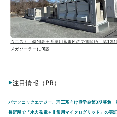
ウエスト、特別高圧系統用蓄電所の受電開始 第1弾
メガソーラーに併設
注目情報（PR）
パナソニックエナジー、理工系向け奨学金第3期募集 
長野県で「水力発電＋非常用マイクログリッド」の実証