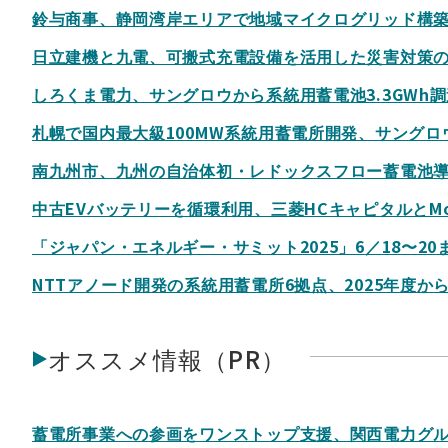
鈴与商事、静岡湾岸エリアで地域マイクログリッド構築
日立建機と九電、可搬式充電設備を活用した災害対策
しろくま電力、サングロウから系統用蓄電池3.3GWh
札幌で国内最大級100MW系統用蓄電所開発、サング
南九州市、九州の自治体初・レドックスフロー蓄電池
中古EVバッテリーを循環利用、三菱HCキャピタルとMob
「ジャパン・エネルギー・サミット2025」6／18〜2
NTTアノード開発の系統用蓄電所6拠点、2025年度か
オススメ情報（PR）
蓄電所事業への参画をワンストップ支援、関西電力グ