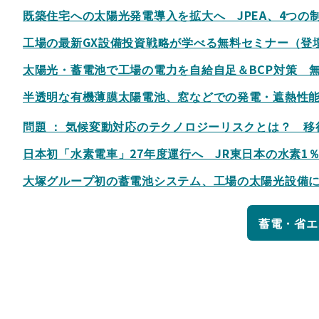
既築住宅への太陽光発電導入を拡大へ JPEA、4つの
工場の最新GX設備投資戦略が学べる無料セミナー（登
太陽光・蓄電池で工場の電力を自給自足＆BCP対策 
半透明な有機薄膜太陽電池、窓などでの発電・遮熱性
問題 ： 気候変動対応のテクノロジーリスクとは？ 
日本初「水素電車」27年度運行へ JR東日本の水素1
大塚グループ初の蓄電池システム、工場の太陽光設備
蓄電・省エ