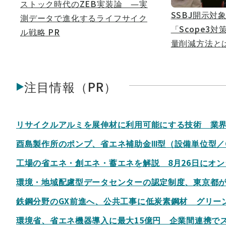
ストック時代のZEB実装論 ―実
SSBJ開示対
測データで進化するライフサイク
「Scope3
ル戦略
PR
量削減方法と
注目情報（PR）
リサイクルアルミを展伸材に利用可能にする技術 業
酉島製作所のポンプ、省エネ補助金Ⅲ型（設備単位型／
工場の省エネ・創エネ・蓄エネを解説 8月26日にオ
環境・地域配慮型データセンターの認定制度、東京都が創
鉄鋼分野のGX前進へ、公共工事に低炭素鋼材 グリー
環境省、省エネ機器導入に最大15億円 企業間連携で