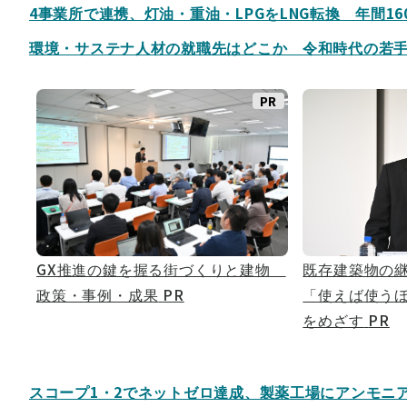
4事業所で連携、灯油・重油・LPGをLNG転換 年間16
環境・サステナ人材の就職先はどこか 令和時代の若
PR
既存建築物の
GX推進の鍵を握る街づくりと建物
「使えば使う
政策・事例・成果
PR
をめざす
PR
スコープ1・2でネットゼロ達成、製薬工場にアンモニ