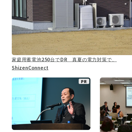
家庭用蓄電池250台でDR 真夏の電力対策で、
ShizenConnect
PR