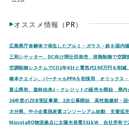
オススメ情報（PR）
広島県庁舎解体で発生したアルミ・ガラス・鉄を国内循環
三和シヤッター、DC向け間仕切発売 排熱制御で空調
空調制御システムでCO2年43tと電気代190万円を削
椿本チエイン、バーチャルPPAを初採用 オリックス
富山県初、森林由来J－クレジットの販売を開始 県内
26年度のZEB実証事業、2次公募開始 高性能建材・
大分県、中小企業脱炭素コンソーシアム始動 支援拡充
MonotaRO物流拠点に太陽光発電531kW 自社所有で