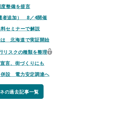
制度整備を提言
壇者追加） 8／4開催
無料セミナーで解説
能は 北海道で実証開始
移行リスクの種類を整理
％宣言、街づくりにも
に併設 電力安定調達へ
ネの過去記事一覧