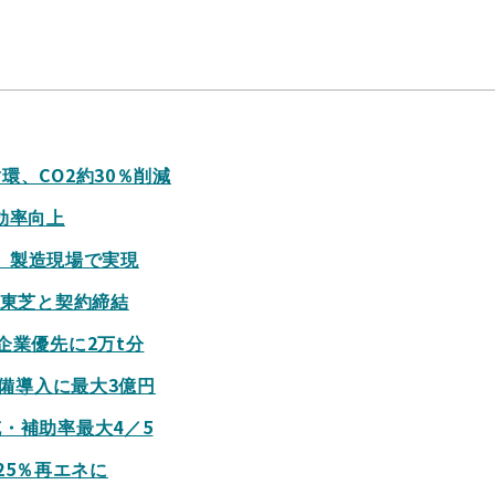
、CO2約30％削減
効率向上
減、製造現場で実現
・東芝と契約締結
企業優先に2万t分
設備導入に最大3億円
・補助率最大4／5
25％再エネに