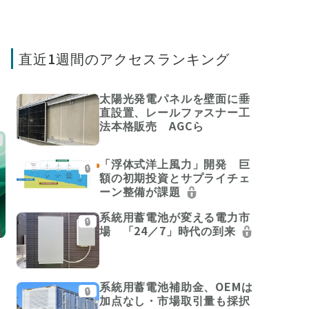
直近1週間のアクセスランキング
太陽光発電パネルを壁面に垂
直設置、レールファスナー工
法本格販売 AGCら
「浮体式洋上風力」開発 巨
🔒
額の初期投資とサプライチェ
ーン整備が課題
系統用蓄電池が変える電力市
🔒
場 「24／7」時代の到来
系統用蓄電池補助金、OEMは
🔒
加点なし・市場取引量も採択