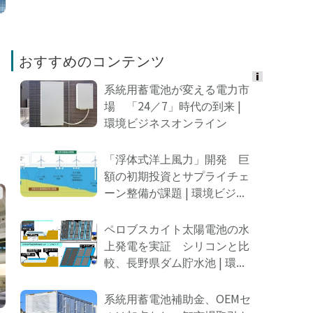
おすすめのコンテンツ
系統用蓄電池が変える電力市
Ads
場 「24／7」時代の到来 |
by
環境ビジネスオンライン
logly
「浮体式洋上風力」開発 巨
額の初期投資とサプライチェ
ーン整備が課題 | 環境ビジ...
ペロブスカイト太陽電池の水
上発電を実証 シリコンと比
較、長野県ダム貯水池 | 環...
系統用蓄電池補助金、OEMセ