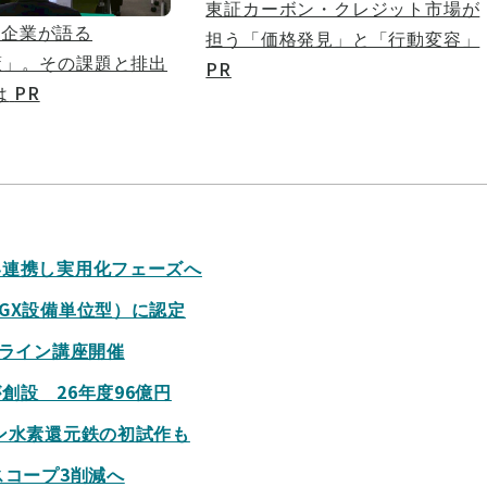
東証カーボン・クレジット市場が
象企業が語る
担う「価格発見」と「行動変容」
対策」。その課題と排出
PR
は
PR
界連携し実用化フェーズへ
GX設備単位型）に認定
ンライン講座開催
設 26年度96億円
ン水素還元鉄の初試作も
スコープ3削減へ