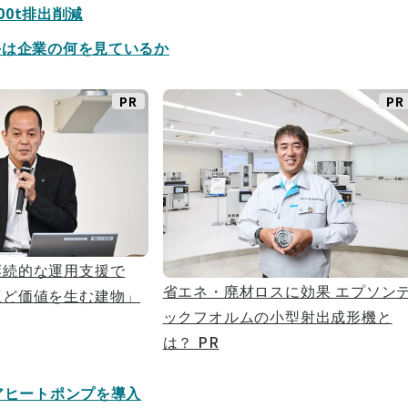
00t排出削減
手は企業の何を見ているか
PR
PR
継続的な運用支援で
省エネ・廃材ロスに効果 エプソン
ほど価値を生む建物」
ックフオルムの小型射出成形機と
は？
PR
アヒートポンプを導入