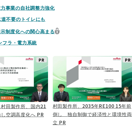
電力事業の自社調整力強化
水道不要のトイレにも
開示制度化への関心高まる
インフラ・電力系統
PR
PR
村田製作所、2035年RE100 15年前
村田製作所、国内21
倒し 独自制御で経済性と環境性両
約し空調高度化へ
PR
立
PR