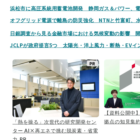
浜松市に高圧系統用蓄電池開発 静岡ガス＆パワー、
オフグリッド電源で離島の防災強化 NTNと竹富町、
日銀調査から見る金融市場における気候変動の影響 
JCLPが政府提言5つ 太陽光・洋上風力・断熱・EV
PR
【資料公開中】
拠点の知見集
「熱を操る」次世代の研究開発セン
ター AI×再エネで挑む脱炭素・省電
力
PR