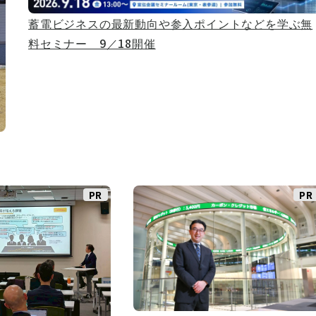
蓄電ビジネスの最新動向や参入ポイントなどを学ぶ無
料セミナー 9／18開催
PR
PR