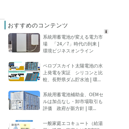
おすすめのコンテンツ
系統用蓄電池が変える電力市
Ads
場 「24／7」時代の到来 |
by
環境ビジネスオンライン
logly
ペロブスカイト太陽電池の水
上発電を実証 シリコンと比
較、長野県ダム貯水池 | 環...
系統用蓄電池補助金、OEMセ
ルは加点なし・卸市場取引も
評価 政府が新方針 | 環...
一般家庭エコキュート（給湯