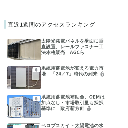
直近1週間のアクセスランキング
太陽光発電パネルを壁面に垂
直設置、レールファスナー工
法本格販売 AGCら
系統用蓄電池が変える電力市
🔒
場 「24／7」時代の到来
系統用蓄電池補助金、OEMは
🔒
加点なし・市場取引量も採択
基準に 政府新方針
ペロブスカイト太陽電池の水