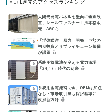
直近1週間のアクセスランキング
太陽光発電パネルを壁面に垂直設
置、レールファスナー工法本格販
売 AGCら
「浮体式洋上風力」開発 巨額の
🔒
初期投資とサプライチェーン整備
が課題
系統用蓄電池が変える電力市場
🔒
「24／7」時代の到来
系統用蓄電池補助金、OEMは加点
🔒
なし・市場取引量も採択基準に
政府新方針