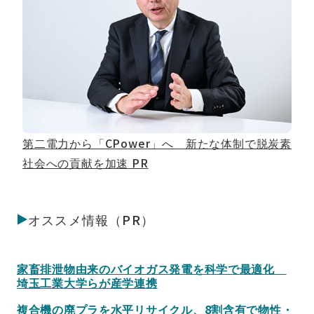
第二電力から「CPower」へ 新たな体制で脱炭素
社会への貢献を加速
PR
オススメ情報（PR）
家畜排泄物由来のバイオガス発電を科学で最適化
埼玉工業大学らが産学連携
複合機の廃プラを水平リサイクル、8割含有で物性・