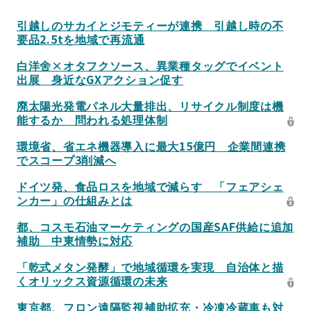
引越しのサカイとジモティーが連携 引越し時の不
要品2.5tを地域で再流通
白洋舍×オタフクソース、異業種タッグでイベント
出展 身近なGXアクション促す
廃太陽光発電パネル大量排出、リサイクル制度は機
能するか 問われる処理体制
環境省、省エネ機器導入に最大15億円 企業間連携
でスコープ3削減へ
ドイツ発、食品ロスを地域で減らす 「フェアシェ
ンカー」の仕組みとは
都、コスモ石油マーケティングの国産SAF供給に追加
補助 中東情勢に対応
「乾式メタン発酵」で地域循環を実現 自治体と描
くオリックス資源循環の未来
東京都、フロン遠隔監視補助拡充・冷凍冷蔵車も対