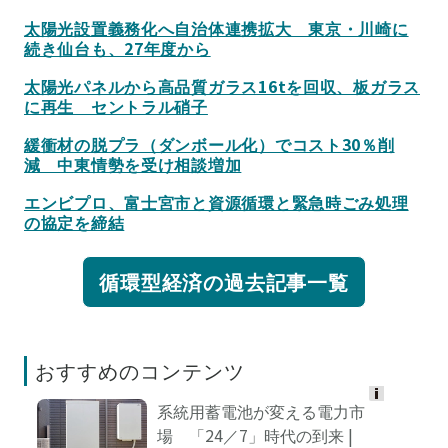
太陽光設置義務化へ自治体連携拡大 東京・川崎に
続き仙台も、27年度から
太陽光パネルから高品質ガラス16tを回収、板ガラス
に再生 セントラル硝子
緩衝材の脱プラ（ダンボール化）でコスト30％削
減 中東情勢を受け相談増加
エンビプロ、富士宮市と資源循環と緊急時ごみ処理
の協定を締結
循環型経済の過去記事一覧
おすすめのコンテンツ
系統用蓄電池が変える電力市
Ads
場 「24／7」時代の到来 |
by