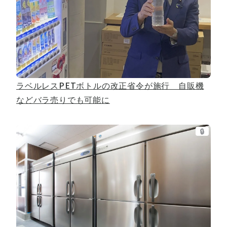
ラベルレスPETボトルの改正省令が施行 自販機
などバラ売りでも可能に
🔒