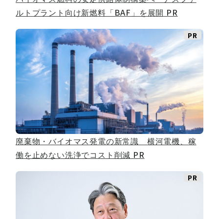
ルトプラント向け新燃料「BAF」を展開
PR
PR
廃棄物・バイオマス発電の新常識 横河電機、稼
働を止めない洗浄でコスト削減
PR
PR