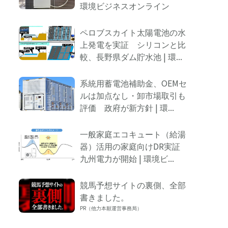
環境ビジネスオンライン
logly
ペロブスカイト太陽電池の水
上発電を実証 シリコンと比
較、長野県ダム貯水池 | 環...
系統用蓄電池補助金、OEMセ
ルは加点なし・卸市場取引も
評価 政府が新方針 | 環...
一般家庭エコキュート（給湯
器）活用の家庭向けDR実証
九州電力が開始 | 環境ビ...
競馬予想サイトの裏側、全部
書きました。
PR（他力本願運営事務局）