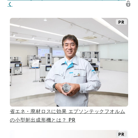
く
PR
省エネ・廃材ロスに効果 エプソンテックフオルム
の小型射出成形機とは？
PR
PR