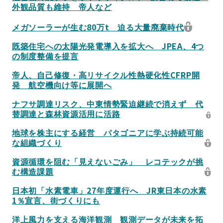
外観品質も維持 帝人など
メガソーラーが生む80万t 迫る大量廃棄時代
既築住宅への太陽光発電導入を拡大へ JPEA、4つ
の制度整備を提言
帝人、自己修復・高リサイクル性熱硬化性CFRP開
発 航空機向け等に展開へ
ナフサ調達リスク、中東情勢緊迫継続で消えず 代
替調達と森林資源活用に活路
地球を株主にする経営 パタゴニアに学ぶ持続可能
な組織づくり
資源循環を阻む「見えないごみ」 レコテックが挑
む構造課題
日本初「水素電車」27年度運行へ JR東日本の水素
1％宣言、街づくりにも
洋上風力を支える海洋観測 観測データが未来を拓