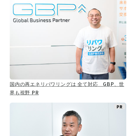
国内の再エネリパワリングは 全て対応 GBP、世
界も視野
PR
PR