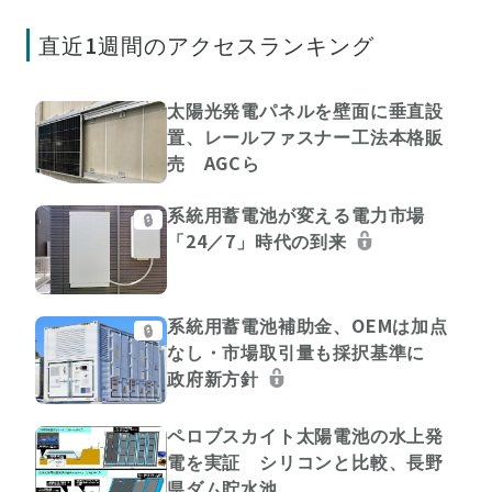
直近1週間のアクセスランキング
太陽光発電パネルを壁面に垂直設
置、レールファスナー工法本格販
売 AGCら
系統用蓄電池が変える電力市場
🔒
「24／7」時代の到来
系統用蓄電池補助金、OEMは加点
🔒
なし・市場取引量も採択基準に
政府新方針
ペロブスカイト太陽電池の水上発
電を実証 シリコンと比較、長野
県ダム貯水池