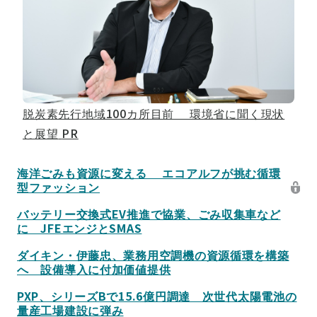
脱炭素先行地域100カ所目前 環境省に聞く現状
と展望
PR
海洋ごみも資源に変える エコアルフが挑む循環
型ファッション
バッテリー交換式EV推進で協業、ごみ収集車など
に JFEエンジとSMAS
ダイキン・伊藤忠、業務用空調機の資源循環を構築
へ 設備導入に付加価値提供
PXP、シリーズBで15.6億円調達 次世代太陽電池の
量産工場建設に弾み