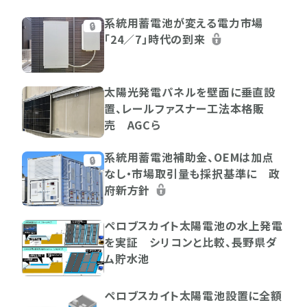
系統用蓄電池が変える電力市場
🔒
「24／7」時代の到来
太陽光発電パネルを壁面に垂直設
置、レールファスナー工法本格販
売 AGCら
系統用蓄電池補助金、OEMは加点
🔒
なし・市場取引量も採択基準に 政
府新方針
ペロブスカイト太陽電池の水上発電
を実証 シリコンと比較、長野県ダ
ム貯水池
ペロブスカイト太陽電池設置に全額