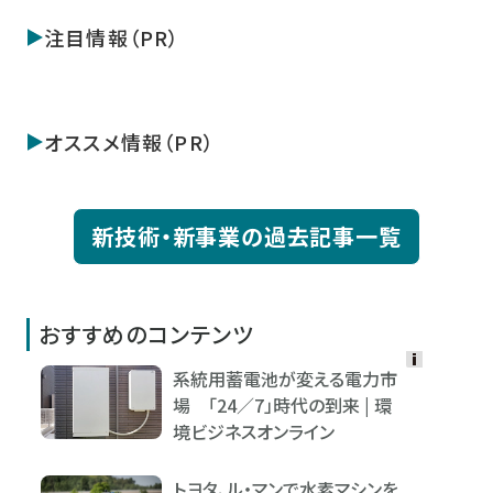
注目情報（PR）
オススメ情報（PR）
新技術・新事業の過去記事一覧
おすすめのコンテンツ
系統用蓄電池が変える電力市
Ads
場 「24／7」時代の到来 | 環
by
境ビジネスオンライン
logly
トヨタ、ル・マンで水素マシンを