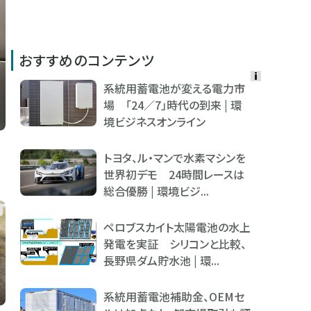
おすすめのコンテンツ
系統用蓄電池が変える電力市
Ads
場 「24／7」時代の到来 | 環
by
境ビジネスオンライン
logly
トヨタ、ル・マンで水素マシンを
世界初デモ 24時間レースは
総合優勝 | 環境ビジ...
ペロブスカイト太陽電池の水上
発電を実証 シリコンと比較、
長野県ダム貯水池 | 環...
系統用蓄電池補助金、OEMセ