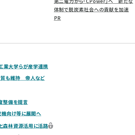
第二電力から「CPower」へ 新たな
体制で脱炭素社会への貢献を加速
PR
工業大学らが産学連携
品質も維持 帝人など
制度整備を提言
空機向け等に展開へ
と森林資源活用に活路