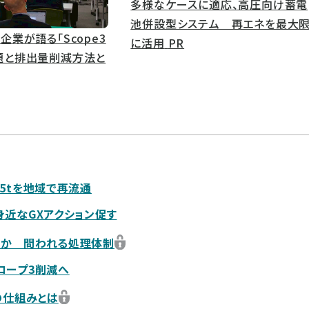
多様なケースに適応、高圧向け蓄電
池併設型システム 再エネを最大
企業が語る「Scope3
に活用
PR
題と排出量削減方法と
5tを地域で再流通
近なGXアクション促す
るか 問われる処理体制
コープ3削減へ
の仕組みとは