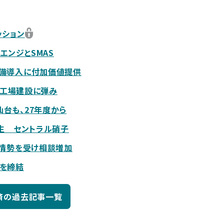
ッション
エンジとSMAS
設備導入に付加価値提供
産工場建設に弾み
台も、27年度から
生 セントラル硝子
東情勢を受け相談増加
を締結
済の過去記事一覧