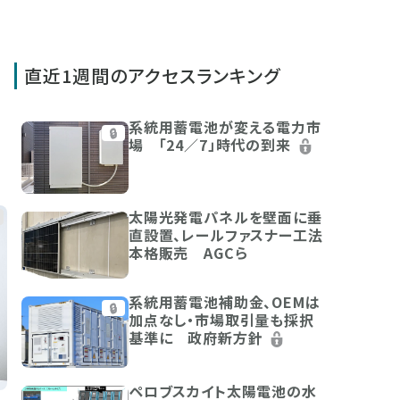
直近1週間のアクセスランキング
系統用蓄電池が変える電力市
🔒
場 「24／7」時代の到来
太陽光発電パネルを壁面に垂
直設置、レールファスナー工法
本格販売 AGCら
系統用蓄電池補助金、OEMは
🔒
加点なし・市場取引量も採択
基準に 政府新方針
ペロブスカイト太陽電池の水