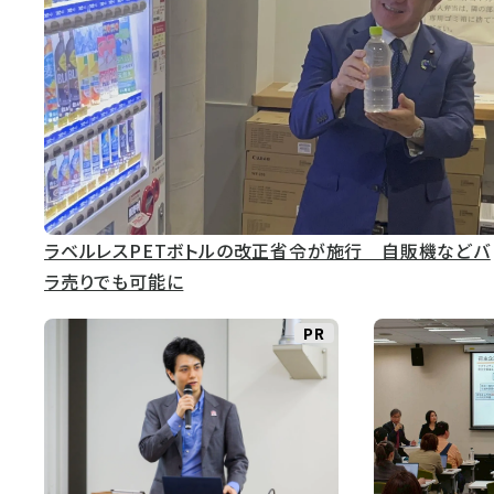
ラベルレスPETボトルの改正省令が施行 自販機などバ
ラ売りでも可能に
PR