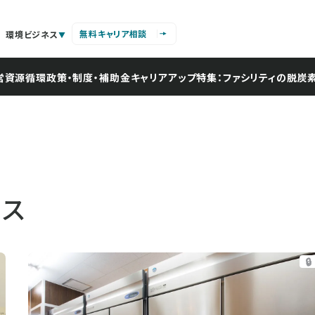
無料キャリア相談
環境ビジネス
営
資源循環
政策・制度・補助金
キャリアアップ
特集：ファシリティの脱炭
ース
🔒