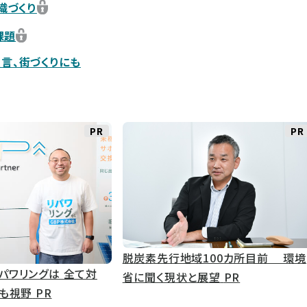
織づくり
課題
言、街づくりにも
PR
PR
脱炭素先行地域100カ所目前 環境
パワリングは 全て対
省に聞く現状と展望
PR
界も視野
PR