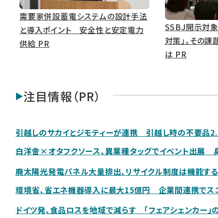
需要家併設蓄電システムの設計手法
SSBJ開示対象
と導入ポイント 安全性と安定電力
対策」。その課
供給
PR
は
PR
注目情報（PR）
引越しのサカイとジモティーが連携 引越し時の不要品2.
白洋舍×オタフクソース、異業種タッグでイベント出展 身
廃太陽光発電パネル大量排出、リサイクル制度は機能す
環境省、省エネ機器導入に最大15億円 企業間連携でス
ドイツ発、食品ロスを地域で減らす 「フェアシェンカー」