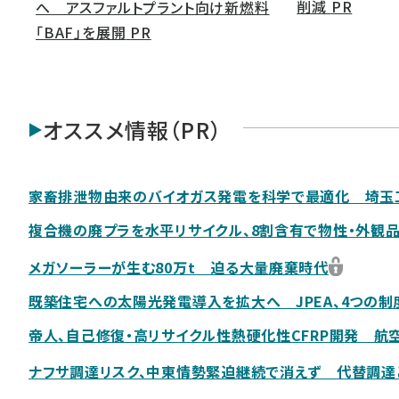
削減
PR
へ アスファルトプラント向け新燃料
「BAF」を展開
PR
オススメ情報（PR）
家畜排泄物由来のバイオガス発電を科学で最適化 埼玉
複合機の廃プラを水平リサイクル、8割含有で物性・外観
メガソーラーが生む80万t 迫る大量廃棄時代
既築住宅への太陽光発電導入を拡大へ JPEA、4つの
帝人、自己修復・高リサイクル性熱硬化性CFRP開発 航
ナフサ調達リスク、中東情勢緊迫継続で消えず 代替調達