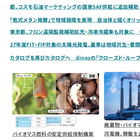
都、コスモ石油マーケティングの国産SAF供給に追加補
「乾式メタン発酵」で地域循環を実現 自治体と描くオリ
東京都、フロン遠隔監視補助拡充・冷凍冷蔵車も対象に 
27年度FIT・FIP対象の太陽光発電、基準は地域共生・書
カタログを再びカタログへ dinosの「クローズド・ルー
PR
廃棄物・バイオ
河電機、稼働を
バイオマス燃料の安定供給体制構築