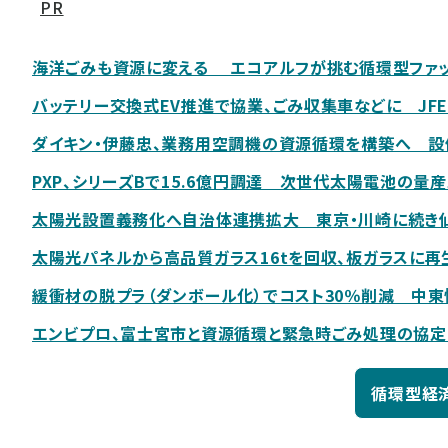
PR
海洋ごみも資源に変える エコアルフが挑む循環型ファ
バッテリー交換式EV推進で協業、ごみ収集車などに JFE
ダイキン・伊藤忠、業務用空調機の資源循環を構築へ 
PXP、シリーズBで15.6億円調達 次世代太陽電池の量
太陽光設置義務化へ自治体連携拡大 東京・川崎に続き仙
太陽光パネルから高品質ガラス16tを回収、板ガラスに再
緩衝材の脱プラ（ダンボール化）でコスト30％削減 中
エンビプロ、富士宮市と資源循環と緊急時ごみ処理の協定
循環型経