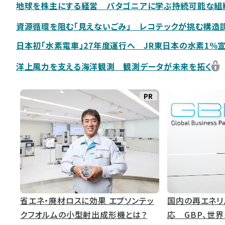
地球を株主にする経営 パタゴニアに学ぶ持続可能な組
資源循環を阻む「見えないごみ」 レコテックが挑む構造
日本初「水素電車」27年度運行へ JR東日本の水素1％宣
洋上風力を支える海洋観測 観測データが未来を拓く
PR
省エネ・廃材ロスに効果 エプソンテッ
国内の再エネリ
クフオルムの小型射出成形機とは？
応 GBP、世