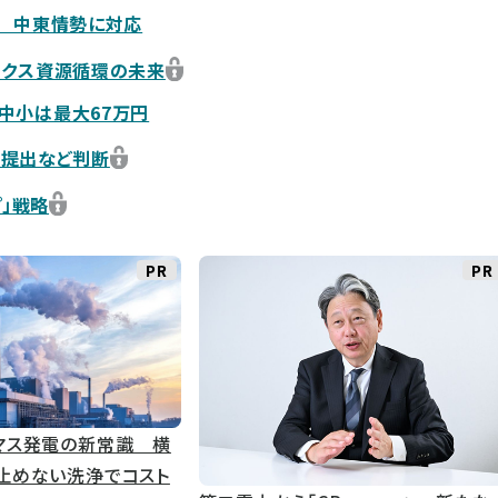
助 中東情勢に対応
ックス資源循環の未来
中小は最大67万円
類提出など判断
プ」戦略
PR
PR
マス発電の新常識 横
止めない洗浄でコスト