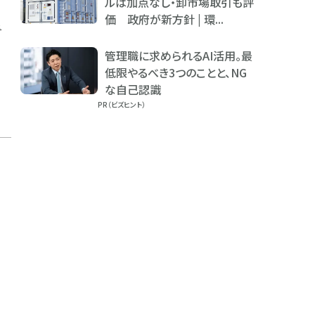
ルは加点なし・卸市場取引も評
価 政府が新方針 | 環...
限
管理職に求められるAI活用。最
低限やるべき3つのことと、NG
な自己認識
PR（ビズヒント）