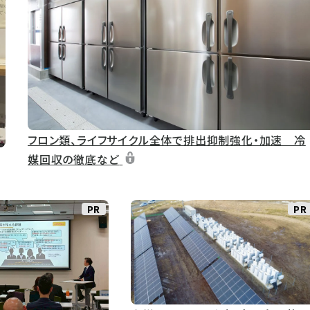
フロン類、ライフサイクル全体で排出抑制強化・加速 冷
媒回収の徹底など
PR
PR