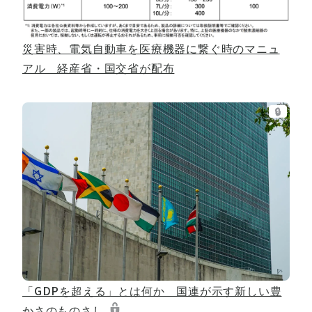
災害時、電気自動車を医療機器に繋ぐ時のマニュ
アル 経産省・国交省が配布
🔒
「GDPを超える」とは何か 国連が示す新しい豊
かさのものさし