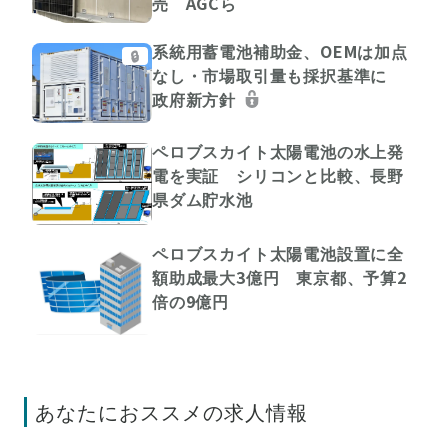
売 AGCら
系統用蓄電池補助金、OEMは加点
🔒
なし・市場取引量も採択基準に
政府新方針
ペロブスカイト太陽電池の水上発
電を実証 シリコンと比較、長野
県ダム貯水池
ペロブスカイト太陽電池設置に全
額助成最大3億円 東京都、予算2
倍の9億円
あなたにおススメの求人情報