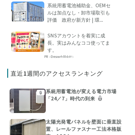
系統用蓄電池補助金、OEMセ
ルは加点なし・卸市場取引も
評価 政府が新方針 | 環...
SNSアカウントを着実に成
長。実はみんなココ使ってま
す。
PR（Dreaw合同会社）
直近1週間のアクセスランキング
系統用蓄電池が変える電力市場
🔒
「24／7」時代の到来
太陽光発電パネルを壁面に垂直設
置、レールファスナー工法本格販