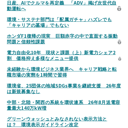
日産、AIでクルマを再定義 「ADV」掲げ次世代自
動運転へ
環境・サステナ部門は「配属ガチャ」ハズレでも
「キャリアの墓場」でもない
ホンダF1復帰の現実 巨額赤字の中で直面する振動
問題と信頼性課題
電力自由化10年 現状と課題（上）新電力シェア2
割 価格抑え多様なメニュー提供
未経験から環境ビジネス業界へ キャリア戦略と転
職市場の実態を1時間で習得
環境省、25団体の地域SDGs事業を継続支援 26年度
は新規募集なし
中部・北陸・関西の系統を環状連系 26年8月送電容
量最大140万kW増
グリーンウォッシュとみなされない表示方法と
は？ 環境表示ガイドライン改定