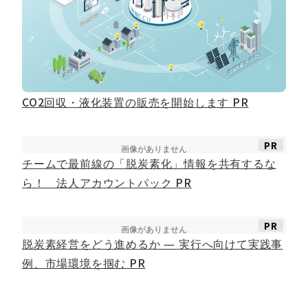
CO2回収・液化装置の販売を開始します
PR
PR
チームで最前線の「脱炭素化」情報を共有するな
ら！ 法人アカウントパック
PR
PR
脱炭素経営をどう進めるか ― 実行へ向けて実践事
例、市場環境を掴む
PR