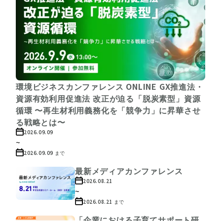
環境ビジネスカンファレンス ONLINE GX推進法・
資源有効利用促進法 改正が迫る「脱炭素型」資源
循環 〜再生材利用義務化を「競争力」に昇華させ
る戦略とは〜
2026.09.09
~
2026.09.09
まで
最新メディアカンファレンス
2026.08.21
~
2026.08.21
まで
「企業における子育てサポート研