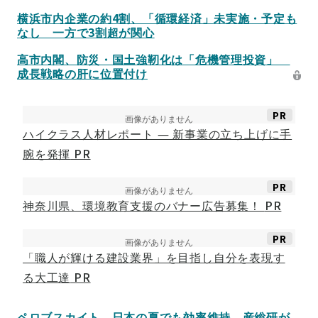
横浜市内企業の約4割、「循環経済」未実施・予定も
なし 一方で3割超が関心
高市内閣、防災・国土強靭化は「危機管理投資」
成長戦略の肝に位置付け
PR
ハイクラス人材レポート ― 新事業の立ち上げに手
腕を発揮
PR
PR
神奈川県、環境教育支援のバナー広告募集！
PR
PR
「職人が輝ける建設業界」を目指し自分を表現す
る大工達
PR
ペロブスカイト、日本の夏でも効率維持 産総研が