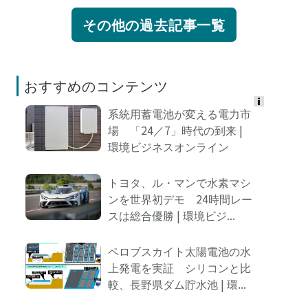
その他の過去記事一覧
おすすめのコンテンツ
系統用蓄電池が変える電力市
Ads
場 「24／7」時代の到来 |
by
環境ビジネスオンライン
logly
トヨタ、ル・マンで水素マシ
ンを世界初デモ 24時間レー
スは総合優勝 | 環境ビジ...
ペロブスカイト太陽電池の水
上発電を実証 シリコンと比
較、長野県ダム貯水池 | 環...