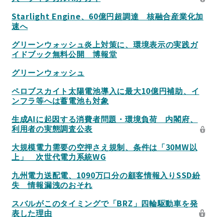
Starlight Engine、60億円超調達 核融合産業化加
速へ
グリーンウォッシュ炎上対策に、環境表示の実践ガ
イドブック無料公開 博報堂
グリーンウォッシュ
ペロブスカイト太陽電池導入に最大10億円補助、イ
ンフラ等へは蓄電池も対象
生成AIに起因する消費者問題・環境負荷 内閣府、
利用者の実態調査公表
大規模電力需要の空押さえ規制、条件は「30MW以
上」 次世代電力系統WG
九州電力送配電、1090万口分の顧客情報入りSSD紛
失 情報漏洩のおそれ
スバルがこのタイミングで「BRZ」四輪駆動車を発
表した理由