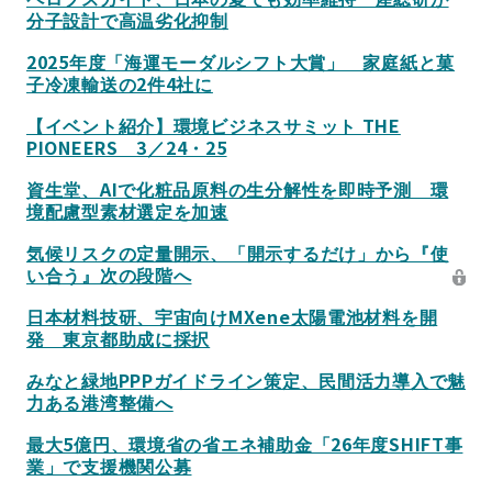
分子設計で高温劣化抑制
2025年度「海運モーダルシフト大賞」 家庭紙と菓
子冷凍輸送の2件4社に
【イベント紹介】環境ビジネスサミット THE
PIONEERS 3／24・25
資生堂、AIで化粧品原料の生分解性を即時予測 環
境配慮型素材選定を加速
気候リスクの定量開示、「開示するだけ」から『使
い合う』次の段階へ
日本材料技研、宇宙向けMXene太陽電池材料を開
発 東京都助成に採択
みなと緑地PPPガイドライン策定、民間活力導入で魅
力ある港湾整備へ
最大5億円、環境省の省エネ補助金「26年度SHIFT事
業」で支援機関公募