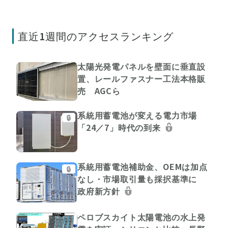
直近1週間のアクセスランキング
太陽光発電パネルを壁面に垂直設
置、レールファスナー工法本格販
売 AGCら
系統用蓄電池が変える電力市場
🔒
「24／7」時代の到来
系統用蓄電池補助金、OEMは加点
🔒
なし・市場取引量も採択基準に
政府新方針
ペロブスカイト太陽電池の水上発