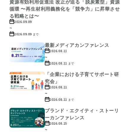
資源有効利用促進法 改正が迫る「脱炭素型」資源
循環 〜再生材利用義務化を「競争力」に昇華させ
る戦略とは〜
2026.09.09
~
2026.09.09
まで
最新メディアカンファレンス
2026.08.21
~
2026.08.21
まで
「企業における子育てサポート研
究会」
2026.08.21
~
2026.08.21
まで
ブランド・エクイティ・ストーリ
ーカンファレンス
2026.08.25
~