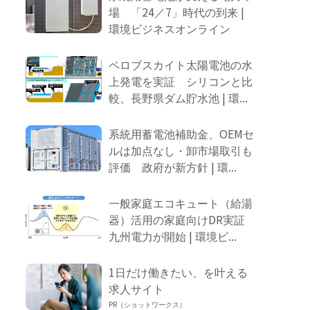
Ads
場 「24／7」時代の到来 |
by
環境ビジネスオンライン
logly
ペロブスカイト太陽電池の水
上発電を実証 シリコンと比
較、長野県ダム貯水池 | 環...
系統用蓄電池補助金、OEMセ
ルは加点なし・卸市場取引も
評価 政府が新方針 | 環...
一般家庭エコキュート（給湯
器）活用の家庭向けDR実証
九州電力が開始 | 環境ビ...
1日だけ働きたい、を叶える
求人サイト
PR（ショットワークス）