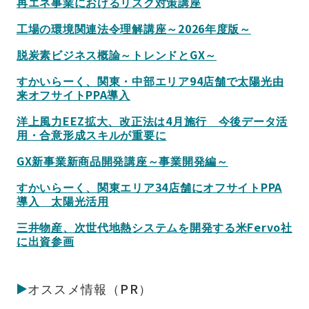
再エネ事業におけるリスク対策講座
工場の環境関連法令理解講座～2026年度版～
脱炭素ビジネス概論～トレンドとGX～
すかいらーく、関東・中部エリア94店舗で太陽光由
来オフサイトPPA導入
洋上風力EEZ拡大、改正法は4月施行 今後データ活
用・合意形成スキルが重要に
GX新事業新商品開発講座～事業開発編～
すかいらーく、関東エリア34店舗にオフサイトPPA
導入 太陽光活用
三井物産、次世代地熱システムを開発する米Fervo社
に出資参画
オススメ情報（PR）