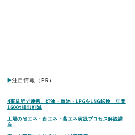
注目情報（PR）
4事業所で連携、灯油・重油・LPGをLNG転換 年間
1600t排出削減
工場の省エネ・創エネ・蓄エネ実践プロセス解説講
座