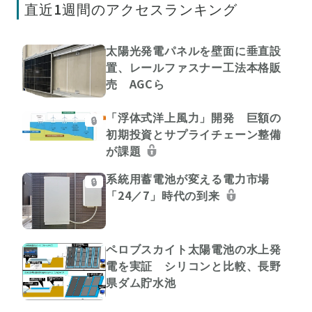
直近1週間のアクセスランキング
太陽光発電パネルを壁面に垂直設
置、レールファスナー工法本格販
売 AGCら
「浮体式洋上風力」開発 巨額の
🔒
初期投資とサプライチェーン整備
が課題
系統用蓄電池が変える電力市場
🔒
「24／7」時代の到来
ペロブスカイト太陽電池の水上発
電を実証 シリコンと比較、長野
県ダム貯水池