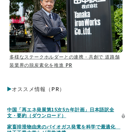
多様なステークホルダーとの連携・共創で 道路舗
装業界の脱炭素化を推進
PR
オススメ情報（PR）
中国「再エネ発展第15次5カ年計画」日本語訳全
文・要約（ダウンロード）
家畜排泄物由来のバイオガス発電を科学で最適化