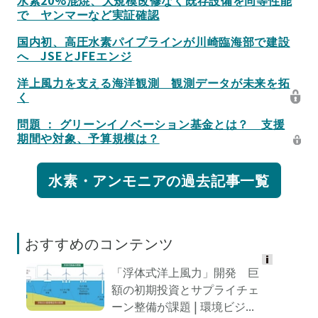
水素20%混焼、大規模改修なく既存設備を同等性能
で ヤンマーなど実証確認
国内初、高圧水素パイプラインが川崎臨海部で建設
へ JSEとJFEエンジ
洋上風力を支える海洋観測 観測データが未来を拓
く
問題 ： グリーンイノベーション基金とは？ 支援
期間や対象、予算規模は？
水素・アンモニアの過去記事一覧
おすすめのコンテンツ
「浮体式洋上風力」開発 巨
Ads
額の初期投資とサプライチェ
by
ーン整備が課題 | 環境ビジ...
logly