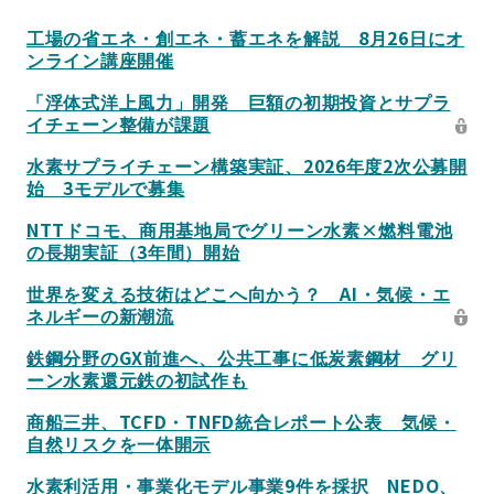
工場の省エネ・創エネ・蓄エネを解説 8月26日にオ
ンライン講座開催
「浮体式洋上風力」開発 巨額の初期投資とサプラ
イチェーン整備が課題
水素サプライチェーン構築実証、2026年度2次公募開
始 3モデルで募集
NTTドコモ、商用基地局でグリーン水素×燃料電池
の長期実証（3年間）開始
世界を変える技術はどこへ向かう？ AI・気候・エ
ネルギーの新潮流
鉄鋼分野のGX前進へ、公共工事に低炭素鋼材 グリ
ーン水素還元鉄の初試作も
商船三井、TCFD・TNFD統合レポート公表 気候・
自然リスクを一体開示
水素利活用・事業化モデル事業9件を採択 NEDO、