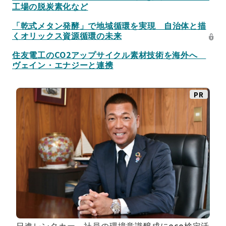
工場の脱炭素化など
「乾式メタン発酵」で地域循環を実現 自治体と描
くオリックス資源循環の未来
住友電工のCO2アップサイクル素材技術を海外へ
ヴェイン・エナジーと連携
PR
日進レンタカー、社員の環境意識醸成にeco検定活