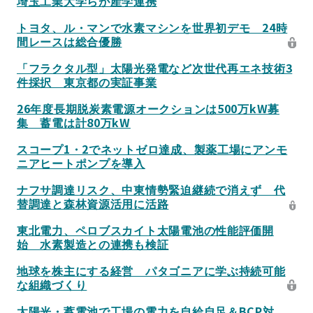
埼玉工業大学らが産学連携
トヨタ、ル・マンで水素マシンを世界初デモ 24時
間レースは総合優勝
「フラクタル型」太陽光発電など次世代再エネ技術3
件採択 東京都の実証事業
26年度長期脱炭素電源オークションは500万kW募
集 蓄電は計80万kW
スコープ1・2でネットゼロ達成、製薬工場にアンモ
ニアヒートポンプを導入
ナフサ調達リスク、中東情勢緊迫継続で消えず 代
替調達と森林資源活用に活路
東北電力、ペロブスカイト太陽電池の性能評価開
始 水素製造との連携も検証
地球を株主にする経営 パタゴニアに学ぶ持続可能
な組織づくり
太陽光・蓄電池で工場の電力を自給自足＆BCP対