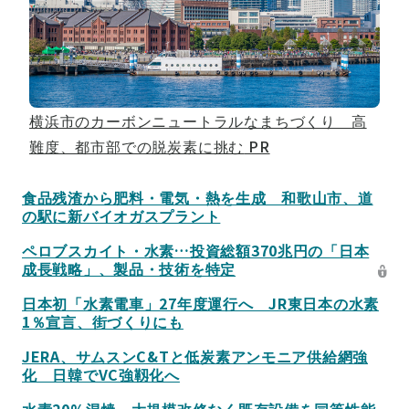
横浜市のカーボンニュートラルなまちづくり 高
難度、都市部での脱炭素に挑む
PR
食品残渣から肥料・電気・熱を生成 和歌山市、道
の駅に新バイオガスプラント
ペロブスカイト・水素…投資総額370兆円の「日本
成長戦略」、製品・技術を特定
日本初「水素電車」27年度運行へ JR東日本の水素
1％宣言、街づくりにも
JERA、サムスンC&Tと低炭素アンモニア供給網強
化 日韓でVC強靱化へ