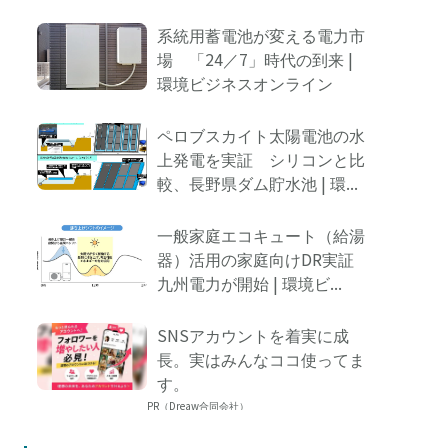
系統用蓄電池が変える電力市
場 「24／7」時代の到来 |
環境ビジネスオンライン
ペロブスカイト太陽電池の水
上発電を実証 シリコンと比
較、長野県ダム貯水池 | 環...
一般家庭エコキュート（給湯
器）活用の家庭向けDR実証
九州電力が開始 | 環境ビ...
SNSアカウントを着実に成
長。実はみんなココ使ってま
す。
PR（Dreaw合同会社）