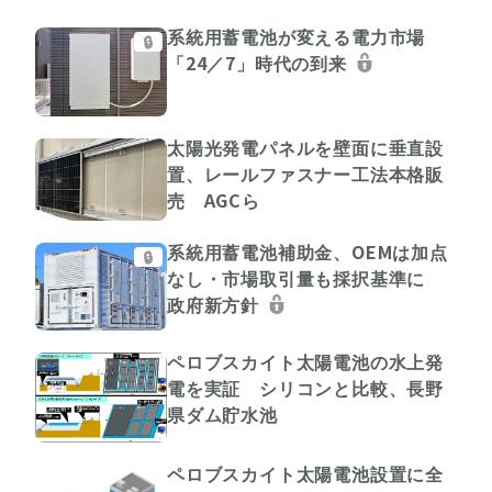
系統用蓄電池が変える電力市場
🔒
「24／7」時代の到来
太陽光発電パネルを壁面に垂直設
置、レールファスナー工法本格販
売 AGCら
系統用蓄電池補助金、OEMは加点
🔒
なし・市場取引量も採択基準に
政府新方針
ペロブスカイト太陽電池の水上発
電を実証 シリコンと比較、長野
県ダム貯水池
ペロブスカイト太陽電池設置に全