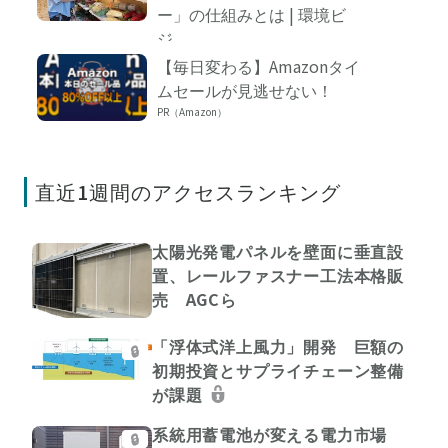
ー」の仕組みとは | 環境ビ
ジ...
【毎日変わる】Amazonタイ
ムセールが見逃せない！
PR（Amazon）
直近1週間のアクセスランキング
太陽光発電パネルを壁面に垂直設
置、レールファスナー工法本格販
売 AGCら
「浮体式洋上風力」開発 巨額の
🔒
初期投資とサプライチェーン整備
が課題
系統用蓄電池が変える電力市場
🔒