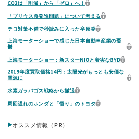
CO2は「削減」から「ゼロ」へ！
「プリウス急発進問題」について考える
テロ対策不備で秒読みに入った卒原発
上海モーターショーで感じた日本自動車産業の憂
鬱
上海モーターショー：新スターNIOと着実なBYD
2019年度買取価格14円：太陽光がもっとも安価な
電源に
水素ガラパゴス戦略から撤退
周回遅れのホンダと「悟り」のトヨタ
オススメ情報（PR）