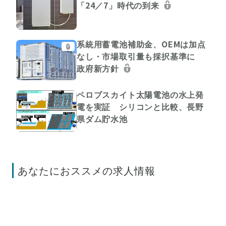
「24／7」時代の到来
系統用蓄電池補助金、OEMは加点
🔒
なし・市場取引量も採択基準に
政府新方針
ペロブスカイト太陽電池の水上発
電を実証 シリコンと比較、長野
県ダム貯水池
あなたにおススメの求人情報