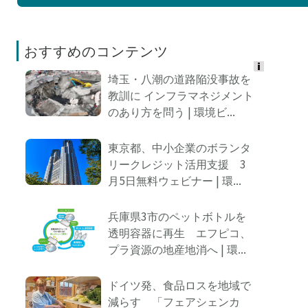
おすすめのコンテンツ
埼玉・八潮の道路陥没事故を
Ads
教訓に インフラマネジメント
by
のあり方を問う | 環境ビ...
logly
東京都、中小企業のボランタ
リークレジット活用支援 3
月5日無料ウェビナー | 環...
兵庫県3市のペットボトルを
透明容器に再生 エフピコ、
プラ資源の地産地消へ | 環...
ドイツ発、食品ロスを地域で
減らす 「フェアシェンカ