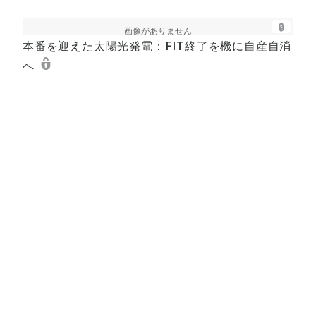
🔒
本番を迎えた太陽光発電：FIT終了を機に自産自消
へ