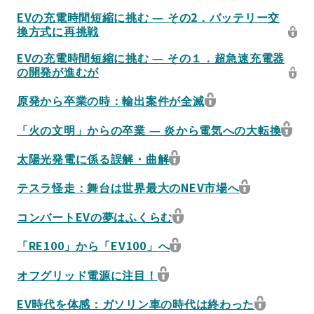
EVの充電時間短縮に挑む ― その2．バッテリー交
換方式に再挑戦
EVの充電時間短縮に挑む ― その１．超急速充電器
の開発が進むが
原発から卒業の時：輸出案件が全滅
「火の文明」からの卒業 ― 炎から電気への大転換
太陽光発電に係る誤解・曲解
テスラ怪走：舞台は世界最大のNEV市場へ
コンバートEVの夢はふくらむ
「RE100」から「EV100」へ
オフグリッド電源に注目！
EV時代を体感：ガソリン車の時代は終わった