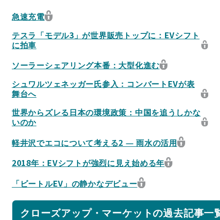
急速充電
テスラ「モデル3」が世界販売トップに：EVシフト
に拍車
ソーラーシェアリング本番：大型化進む
シュワルツェネッガー氏参入：コンバートEVが表
舞台へ
世界からズレる日本の環境政策：中国を追うしかな
いのか
軽井沢でエコについて考える2 ― 雨水の活用
2018年：EVシフトが強烈に見え始める年
「ビートルEV」の静かなデビュー
クローズアップ・マーケットの過去記事一