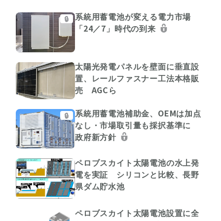
系統用蓄電池が変える電力市場
🔒
「24／7」時代の到来
太陽光発電パネルを壁面に垂直設
置、レールファスナー工法本格販
売 AGCら
系統用蓄電池補助金、OEMは加点
🔒
なし・市場取引量も採択基準に
政府新方針
ペロブスカイト太陽電池の水上発
電を実証 シリコンと比較、長野
県ダム貯水池
ペロブスカイト太陽電池設置に全