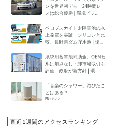
ンを世界初デモ 24時間レー
スは総合優勝 | 環境ビジ...
ペロブスカイト太陽電池の水
上発電を実証 シリコンと比
較、長野県ダム貯水池 | 環...
系統用蓄電池補助金、OEMセ
ルは加点なし・卸市場取引も
評価 政府が新方針 | 環...
「音楽のシャワー」浴びたこ
とはある？
PR（デノン）
直近1週間のアクセスランキング